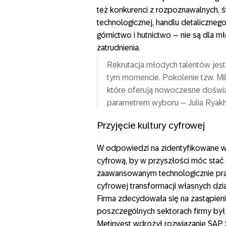
też konkurenci z rozpoznawalnych, 
technologicznej, handlu detaliczneg
górnictwo i hutnictwo – nie są dla 
zatrudnienia.
Rekrutacja młodych talentów je
tym momencie. Pokolenie tzw. Mil
które oferują nowoczesne doświa
parametrem wyboru – Julia Ryakh
Przyjęcie kultury cyfrowej
W odpowiedzi na zidentyfikowane w
cyfrową, by w przyszłości móc sta
zaawansowanym technologicznie pr
cyfrowej transformacji własnych dzi
Firma zdecydowała się na zastąpien
poszczególnych sektorach firmy by
Metinvest wdrożył rozwiązanie SAP 