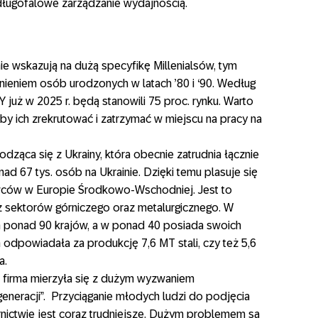
długofalowe zarządzanie wydajnością.
ie wskazują na dużą specyfikę Millenialsów, tym
ieniem osób urodzonych w latach ’80 i ‘90. Według
 już w 2025 r. będą stanowili 75 proc. rynku. Warto
y ich zrekrutować i zatrzymać w miejscu na pracy na
dząca się z Ukrainy, która obecnie zatrudnia łącznie
ad 67 tys. osób na Ukrainie. Dzięki temu plasuje się
wców w Europie Środkowo-Wschodniej. Jest to
acz sektorów górniczego oraz metalurgicznego. W
a ponad 90 krajów, a w ponad 40 posiada swoich
ma odpowiadała za produkcję 7,6 MT stali, czy też 5,6
a.
, firma mierzyła się z dużym wyzwaniem
eneracji”. Przyciąganie młodych ludzi do podjęcia
rnictwie jest coraz trudniejsze. Dużym problemem są