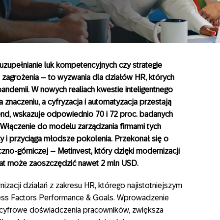
uzupełnianie luk kompetencyjnych czy strategie
h zagrożenia – to wyzwania dla działów HR, których
pandemii. W nowych realiach kwestie inteligentnego
 znaczeniu, a cyfryzacja i automatyzacja przestają
trend, wskazuje odpowiednio 70 i 72 proc. badanych
 Włączenie do modelu zarządzania firmami tych
i przyciąga młodsze pokolenia. Przekonał się o
czno-górniczej – Metinvest, który dzięki modernizacji
u lat może zaoszczędzić nawet 2 mln USD.
zacji działań z zakresu HR, którego najistotniejszym
ss Factors Performance & Goals. Wprowadzenie
 cyfrowe doświadczenia pracowników, zwiększa