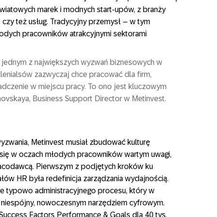
światowych marek i modnych start-upów, z branży
o czy też usług. Tradycyjny przemysł – w tym
młodych pracowników atrakcyjnymi sektorami
st jednym z największych wyzwań biznesowych w
lenialsów zazwyczaj chce pracować dla firm,
dczenie w miejscu pracy. To ono jest kluczowym
ovskaya, Business Support Director w Metinvest.
yzwania, Metinvest musiał zbudować kulturę
ć się w oczach młodych pracowników wartym uwagi,
acodawcą. Pierwszym z podjętych kroków ku
ałów HR była redefinicja zarządzania wydajnością.
ie typowo administracyjnego procesu, który w
ł niespójny, nowoczesnym narzędziem cyfrowym.
Success Factors Performance & Goals dla 40 tys.