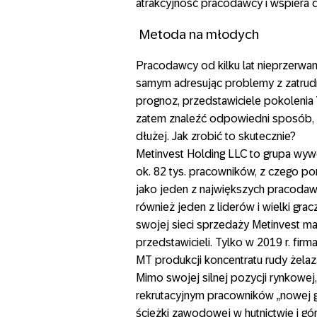
atrakcyjność pracodawcy i wspiera 
Metoda na młodych
Pracodawcy od kilku lat nieprzerwan
samym adresując problemy z zatrudn
prognoz, przedstawiciele pokolenia Y
zatem znaleźć odpowiedni sposób, b
dłużej. Jak zrobić to skutecznie?
Metinvest Holding LLC to grupa wywo
ok. 82 tys. pracowników, z czego pon
jako jeden z największych pracoda
również jeden z liderów i wielki gr
swojej sieci sprzedaży Metinvest m
przedstawicieli. Tylko w 2019 r. fir
MT produkcji koncentratu rudy żelaz
Mimo swojej silnej pozycji rynkowej
rekrutacyjnym pracowników „nowej g
ścieżki zawodowej w hutnictwie i gó