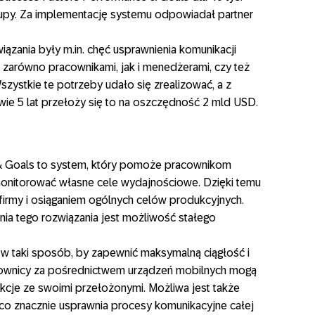
upy. Za implementację systemu odpowiadał partner
ązania były m.in. chęć usprawnienia komunikacji
 zarówno pracownikami, jak i menedżerami, czy też
szystkie te potrzeby udało się zrealizować, a z
wie 5 lat przełoży się to na oszczędność 2 mld USD.
& Goals to system, który pomoże pracownikom
 monitorować własne cele wydajnościowe. Dzięki temu
firmy i osiąganiem ogólnych celów produkcyjnych.
ia tego rozwiązania jest możliwość stałego
w taki sposób, by zapewnić maksymalną ciągłość i
cownicy za pośrednictwem urządzeń mobilnych mogą
akcje ze swoimi przełożonymi. Możliwa jest także
, co znacznie usprawnia procesy komunikacyjne całej