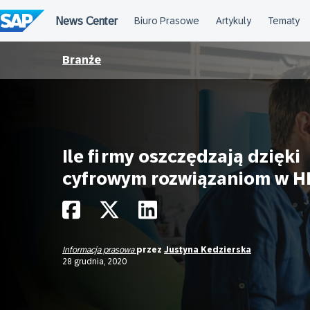
Przejdź
do
treści
Branże
Ile firmy oszczędzają dzięki
cyfrowym rozwiązaniom w H
Informacja prasowa
przez
Justyna Kedzierska
28 grudnia, 2020