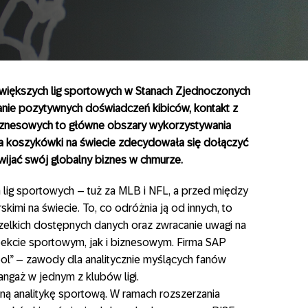
ajwiększych lig sportowych w Stanach Zjednoczonych
anie pozytywnych doświadczeń kibiców, kontakt z
biznesowych to główne obszary wykorzystywania
iga koszykówki na świecie zdecydowała się dołączyć
wijać swój globalny biznes w chmurze.
 lig sportowych – tuż za MLB i NFL, a przed między
kimi na świecie. To, co odróżnia ją od innych, to
elkich dostępnych danych oraz zwracanie uwagi na
ekcie sportowym, jak i biznesowym. Firma SAP
l” – zawody dla analitycznie myślących fanów
angaż w jednym z klubów ligi.
ną analitykę sportową. W ramach rozszerzania