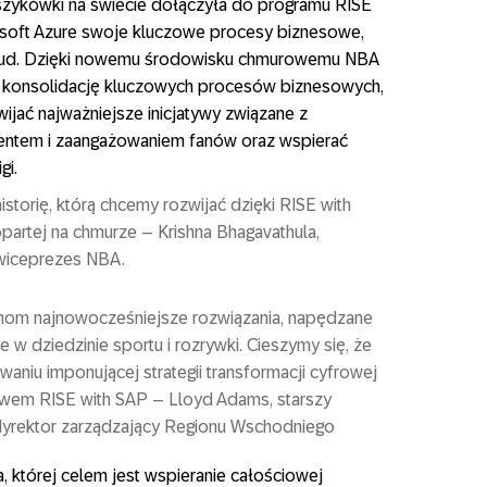
szykówki na świecie dołączyła do programu RISE
osoft Azure swoje kluczowe procesy biznesowe,
ud. Dzięki nowemu środowisku chmurowemu NBA
i konsolidację kluczowych procesów biznesowych,
wijać najważniejsze inicjatywy związane z
ntem i zaangażowaniem fanów oraz wspierać
gi.
storię, którą chcemy rozwijać dzięki RISE with
 opartej na chmurze – Krishna Bhagavathula,
y wiceprezes NBA.
nom najnowocześniejsze rozwiązania, napędzane
w dziedzinie sportu i rozrywki. Cieszymy się, że
u imponującej strategii transformacji cyfrowej
twem RISE with SAP – Lloyd Adams, starszy
dyrektor zarządzający Regionu Wschodniego
 której celem jest wspieranie całościowej