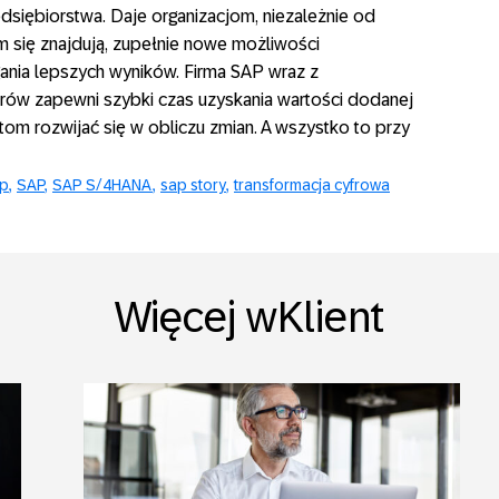
zedsiębiorstwa. Daje organizacjom, niezależnie od
im się znajdują, zupełnie nowe możliwości
ania lepszych wyników. Firma SAP wraz z
w zapewni szybki czas uzyskania wartości dodanej
tom rozwijać się w obliczu zmian. A wszystko to przy
ap
SAP
SAP S/4HANA
sap story
transformacja cyfrowa
Więcej wKlient