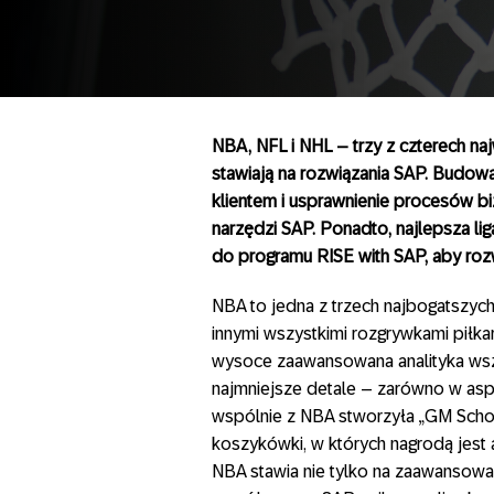
NBA, NFL i NHL – trzy z czterech n
stawiają na rozwiązania SAP. Budow
klientem i usprawnienie procesów 
narzędzi SAP. Ponadto, najlepsza l
do programu RISE with SAP, aby roz
NBA to jedna z trzech najbogatszych
innymi wszystkimi rozgrywkami piłkars
wysoce zaawansowana analityka wsz
najmniejsze detale – zarówno w asp
wspólnie z NBA stworzyła „GM Schoo
koszykówki, w których nagrodą jest 
NBA stawia nie tylko na zaawansowa