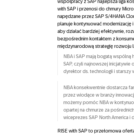
współpracy z SAP najlepsza liga ko
with SAP i przenosi do chmury Micr
napędzane przez SAP S/4HANA Clo
planuje kontynuować modernizację 
aby działać bardziej efektywnie, roz
bezpośrednim kontaktem z konsume
międzynarodową strategię rozwoju li
NBA i SAP mają bogatą wspólną hi
SAP, czyli najnowszej inicjatywie
dyrektor ds. technologii i starsz
NBA konsekwentnie dostarcza fa
przez wiodące w branży innowacje 
możemy pomóc NBA w kontynuowani
opartej na chmurze za pośrednic
wiceprezes SAP North America i 
RISE with SAP to przełomowa oferta,