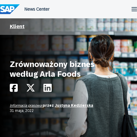
Przejdź
do
treści
Klient
Zrównoważony biznes
według Arla Foods
Informacja prasowa
przez
Justyna Kedzierska
31 maja, 2022