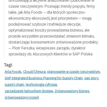
umożliwiająca aktywne analizowanie i planowanie w
czasie rzeczywistym. Poznając trendy popytu, firmy
takie, jak Arla Foods – dla których społeczno-
ekonomiczny ekorozwój jest priorytetem – mogą
podejmować szybsze i trafniejsze decyzje,
optymalizować koszty prowadzenia biznesu, ale
przede wszystkim przeciwdziałać zmianom klimatu,
dostarczając konsumentom zrównoważone produkty
– Piotr Ferszka, wiceprezes zarządu, dyrektor
sprzedaży ds. kluczowych klientów w SAP Polska
Tagi:
Arla Foods
Cloud/Chmura
planowanie w czasie rzeczywistym
SAP Integrated Business Planning for Supply Chain
sap story
supply chain
technologia cyfrowa
zarządzanie łańcuchem dostaw
Zrównoważony biznes
zrównoważony rozwój