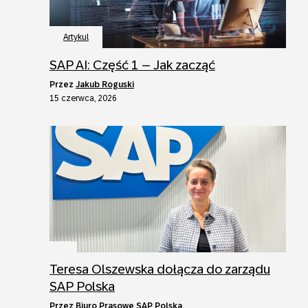
Artykul
SAP AI: Część 1 – Jak zacząć
przez
Jakub Roguski
15 czerwca, 2026
Teresa Olszewska dołącza do zarządu
SAP Polska
przez
Biuro Prasowe SAP Polska