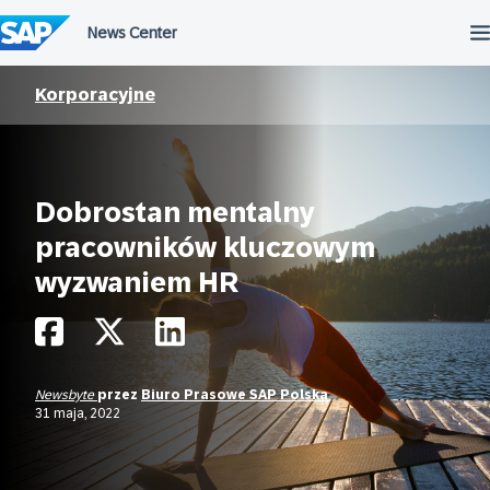
Przejdź
do
treści
Korporacyjne
Dobrostan mentalny
pracowników kluczowym
wyzwaniem HR
Newsbyte
przez
Biuro Prasowe SAP Polska
31 maja, 2022