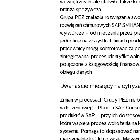
wewnętrznych, ale ułatwiło także k
branża spożywcza.
Grupa PEZ znalazła rozwiązania swo
rozwiązań chmurowych SAP S/4HANA 
wytwórcze – od mieszania przez p
jednolicie na wszystkich liniach pro
pracownicy mogą kontrolować za pom
zintegrowana, proces identyfikowaln
połączone z księgowością finansow
obiegu danych.
Dwanaście miesięcy na cyfryz
Zmian w procesach Grupy PEZ nie b
wdrożeniowego: Phoron SAP Consult
produktów SAP – przy ich dostosowa
która wspiera proces wdrożenia na 
systemu. Pomaga to dopasować narz
maksymalnie krótkim czasie. Masywny 