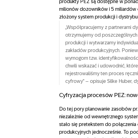
produkty PEZ są dostępne w ponad 8
milionów dozowników i 5 miliardów cu
złożony system produkcji i dystrybuc
„Współpracujemy z partnerami dy
otrzymujemy od poszczególnych d
produkcji i wytwarzamy indywidua
zakładów produkcyjnych. Ponie
wymogom tzw. identyfikowalności
chwili wskazać i udowodnić, które
rejestrowaliśmy ten proces ręczn
cyfrowy” – opisuje Silke Huber, dy
Cyfryzacja procesów PEZ: now
Do tej pory planowanie zasobów pr
niezależnie od wewnętrznego syste
stało się pretekstem do połączenia
produkcyjnych jednocześnie. To pod