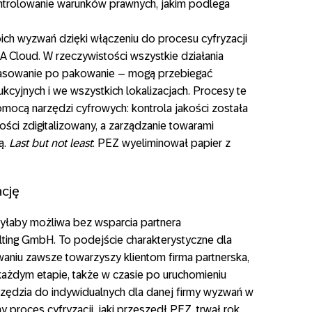
ontrolowanie warunków prawnych, jakim podlega
ich wyzwań dzięki włączeniu do procesu cyfryzacji
Cloud. W rzeczywistości wszystkie działania
rasowanie po pakowanie – mogą przebiegać
dukcyjnych i we wszystkich lokalizacjach. Procesy te
ocą narzędzi cyfrowych: kontrola jakości została
ości zdigitalizowany, a zarządzanie towarami
ą.
Last but not least
: PEZ wyeliminował papier z
ację
yłaby możliwa bez wsparcia partnera
ing GmbH. To podejście charakterystyczne dla
niu zawsze towarzyszy klientom firma partnerska,
każdym etapie, także w czasie po uruchomieniu
ędzia do indywidualnych dla danej firmy wyzwań w
proces cyfryzacji, jaki przeszedł PEZ, trwał rok.