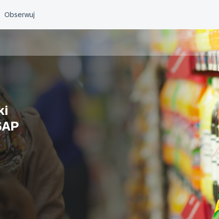
ki
SAP