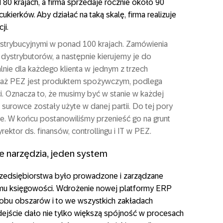
0 krajach, a firma sprzedaje rocznie około 90
kierków. Aby działać na taką skalę, firma realizuje
ji.
strybucyjnymi w ponad 100 krajach. Zamówienia
ystrybutorów, a następnie kierujemy je do
lnie dla każdego klienta w jednym z trzech
waż PEZ jest produktem spożywczym, podlega
. Oznacza to, że musimy być w stanie w każdej
 surowce zostały użyte w danej partii. Do tej pory
ie. W końcu postanowiliśmy przenieść go na grunt
rektor ds. finansów, controllingu i IT w PEZ.
e narzędzia, jeden system
zedsiębiorstwa było prowadzone i zarządzane
mu księgowości. Wdrożenie nowej platformy ERP
 obu obszarów i to we wszystkich zakładach
ejście dało nie tylko większą spójność w procesach