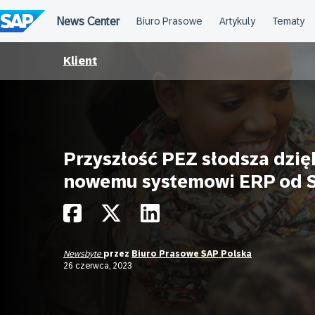
Przejdź
do
treści
Klient
Przyszłość PEZ słodsza dzię
nowemu systemowi ERP od 
Newsbyte
przez
Biuro Prasowe SAP Polska
26 czerwca, 2023