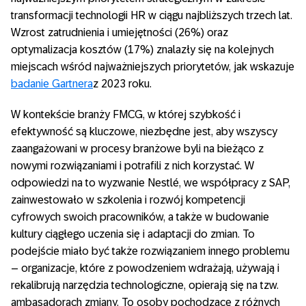
transformacji technologii HR w ciągu najbliższych trzech lat.
Wzrost zatrudnienia i umiejętności (26%) oraz
optymalizacja kosztów (17%) znalazły się na kolejnych
miejscach wśród najważniejszych priorytetów, jak wskazuje
badanie Gartnera
z 2023 roku.
W kontekście branży FMCG, w której szybkość i
efektywność są kluczowe, niezbędne jest, aby wszyscy
zaangażowani w procesy branżowe byli na bieżąco z
nowymi rozwiązaniami i potrafili z nich korzystać. W
odpowiedzi na to wyzwanie Nestlé, we współpracy z SAP,
zainwestowało w szkolenia i rozwój kompetencji
cyfrowych swoich pracowników, a także w budowanie
kultury ciągłego uczenia się i adaptacji do zmian. To
podejście miało być także rozwiązaniem innego problemu
– organizacje, które z powodzeniem wdrażają, używają i
rekalibrują narzędzia technologiczne, opierają się na tzw.
ambasadorach zmiany. To osoby pochodzące z różnych