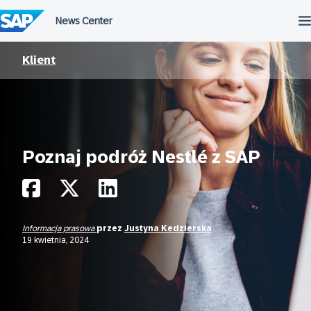
Przejdź
do
treści
Klient
Poznaj podróż Nestlé z SAP
Informacja prasowa
przez
Justyna Kedzierska
19 kwietnia, 2024