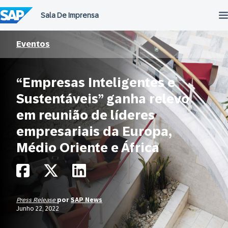
Ir
para
o
conteúdo
Eventos
“Empresas Inteligentes e
Sustentáveis” ganha relevo
em reunião de líderes
empresariais da Europa,
Médio Oriente e África
Press Release
por
SAP News
Junho 22, 2022