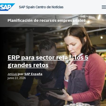
Saltar
al
contenido
Planificación de recursos empresariales
ERP para sector retail: los 5
grandes retos
Artículo
por
SAP España
junio 22, 2026