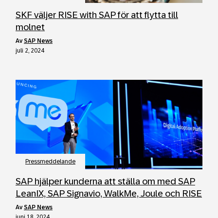
SKF väljer RISE with SAP för att flytta till
molnet
av
SAP News
juli 2, 2024
Pressmeddelande
SAP hjälper kunderna att ställa om med SAP
LeanIX, SAP Signavio, WalkMe, Joule och RISE
av
SAP News
juni 18, 2024