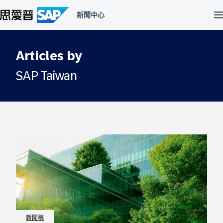
跳
至
主
內
容
區
Articles by
SAP Taiwan
新聞稿