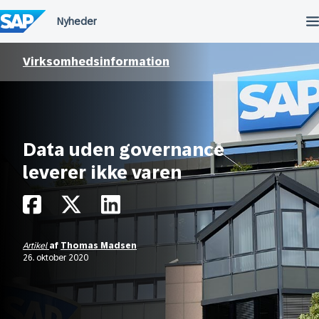
Spring
til
indholdet
Virksomhedsinformation
Data uden governance
leverer ikke varen
Artikel
af
Thomas Madsen
26. oktober 2020