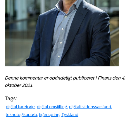
Denne kommentar er oprindeligt publiceret i Finans den 4.
oktober 2021.
Tags:
digital føretrøje
digital omstilling
digitalt videnssamfund
teknologikapløb
tigerspring
Tyskland