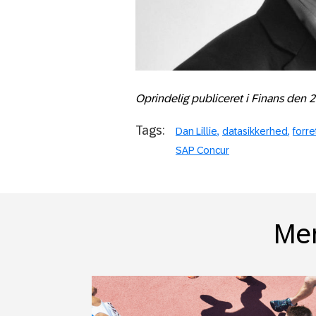
Oprindelig publiceret i Finans
den
2
Tags:
Dan Lillie
datasikkerhed
forre
SAP Concur
Mer