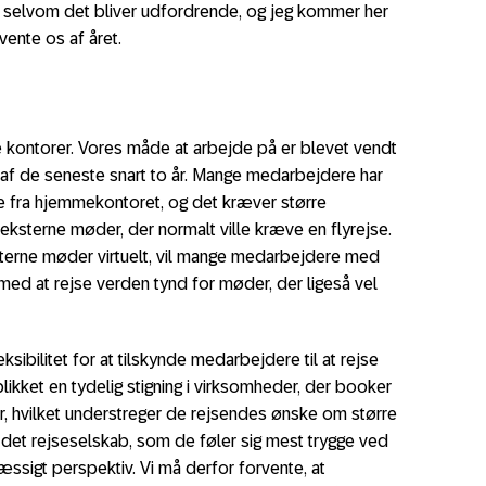
2, selvom det bliver udfordrende, og jeg kommer her
vente os af året.
 kontorer. Vores måde at arbejde på er blevet vendt
t af de seneste snart to år. Mange medarbejdere har
de fra hjemmekontoret, og det kræver større
r eksterne møder, der normalt ville kræve en flyrejse.
ksterne møder virtuelt, vil mange medarbejdere med
ed at rejse verden tynd for møder, der ligeså vel
sibilitet for at tilskynde medarbejdere til at rejse
blikket en tydelig stigning i virksomheder, der booker
r, hvilket understreger de rejsendes ønske om større
lge det rejseselskab, som de føler sig mest trygge ved
ssigt perspektiv. Vi må derfor forvente, at