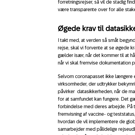
forretningsrejser, så vil de stadig f
være transparente over for alle stak
Øgede krav til datasik
I takt med, at verden så småt begynde
rejse, skal vi forvente at se øgede kr
gælder især, når det kommer til at 
når vi skal fremvise dokumentation p
Selvom coronapasset ikke længere er
virksomheder, der udtrykker bekymr
påvirker datasikkerheden, når de m
for at samfundet kan fungere. Det g
forbindelse med deres arbejde. På tr
fremvisning af vaccine- og teststatus,
hvordan de vil implementere de globa
samarbejder med pålidelige rejseu