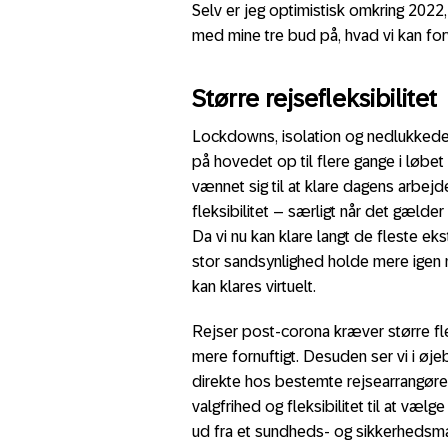
Selv er jeg optimistisk omkring 202
med mine tre bud på, hvad vi kan for
Større rejsefleksibilitet
Lockdowns, isolation og nedlukkede
på hovedet op til flere gange i løbe
vænnet sig til at klare dagens arbej
fleksibilitet – særligt når det gælde
Da vi nu kan klare langt de fleste e
stor sandsynlighed holde mere igen m
kan klares virtuelt.
Rejser post-corona kræver større flek
mere fornuftigt. Desuden ser vi i øje
direkte hos bestemte rejsearrangøre
valgfrihed og fleksibilitet til at væ
ud fra et sundheds- og sikkerhedsmæ