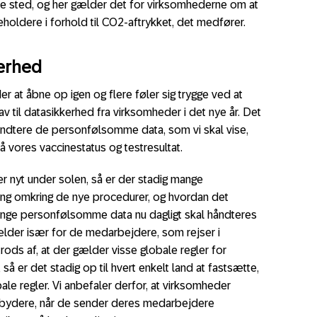
inde sted, og her gælder det for virksomhederne om at
eholdere i forhold til CO2-aftrykket, det medfører.
kerhed
r at åbne op igen og flere føler sig trygge ved at
av til datasikkerhed fra virksomheder i det nye år. Det
håndtere de personfølsomme data, som vi skal vise,
å vores vaccinestatus og testresultat.
 nyt under solen, så er der stadig mange
ing omkring de nye procedurer, og hvordan det
ange personfølsomme data nu dagligt skal håndteres
ælder især for de medarbejdere, som rejser i
ods af, at der gælder visse globale regler for
 så er det stadig op til hvert enkelt land at fastsætte,
le regler. Vi anbefaler derfor, at virksomheder
dbydere, når de sender deres medarbejdere