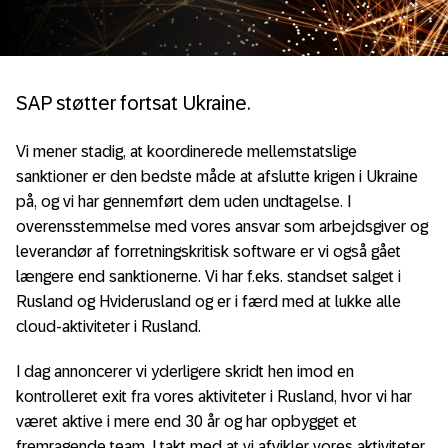
SAP støtter fortsat Ukraine.
Vi mener stadig, at koordinerede mellemstatslige
sanktioner er den bedste måde at afslutte krigen i Ukraine
på, og vi har gennemført dem uden undtagelse. I
overensstemmelse med vores ansvar som arbejdsgiver og
leverandør af forretningskritisk software er vi også gået
længere end sanktionerne. Vi har f.eks. standset salget i
Rusland og Hviderusland og er i færd med at lukke alle
cloud-aktiviteter i Rusland.
I dag annoncerer vi yderligere skridt hen imod en
kontrolleret exit fra vores aktiviteter i Rusland, hvor vi har
været aktive i mere end 30 år og har opbygget et
fremragende team. I takt med at vi afvikler vores aktiviteter,