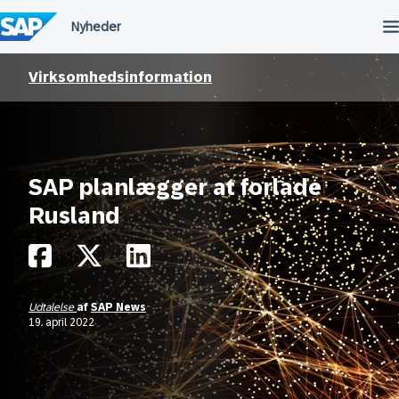
Spring
til
indholdet
Virksomhedsinformation
SAP planlægger at forlade
Rusland
Udtalelse
af
SAP News
19. april 2022