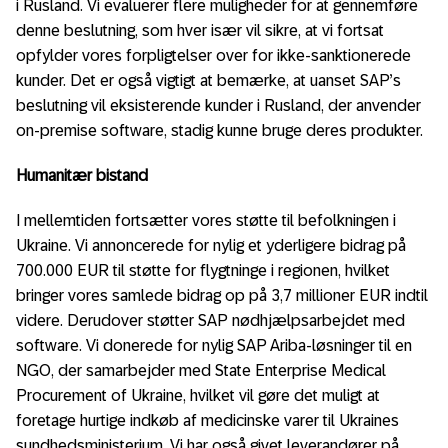
i Rusland. Vi evaluerer flere muligheder for at gennemføre
denne beslutning, som hver især vil sikre, at vi fortsat
opfylder vores forpligtelser over for ikke-sanktionerede
kunder. Det er også vigtigt at bemærke, at uanset SAP’s
beslutning vil eksisterende kunder i Rusland, der anvender
on-premise software, stadig kunne bruge deres produkter.
Humanitær bistand
I mellemtiden fortsætter vores støtte til befolkningen i
Ukraine. Vi annoncerede for nylig et yderligere bidrag på
700.000 EUR til støtte for flygtninge i regionen, hvilket
bringer vores samlede bidrag op på 3,7 millioner EUR indtil
videre. Derudover støtter SAP nødhjælpsarbejdet med
software. Vi donerede for nylig SAP Ariba-løsninger til en
NGO, der samarbejder med State Enterprise Medical
Procurement of Ukraine, hvilket vil gøre det muligt at
foretage hurtige indkøb af medicinske varer til Ukraines
sundhedsministerium. Vi har også givet leverandører på