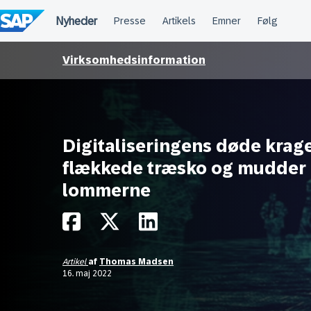
Spring
til
indholdet
Virksomhedsinformation
Digitaliseringens døde krage
flækkede træsko og mudder 
lommerne
Artikel
af
Thomas Madsen
16. maj 2022