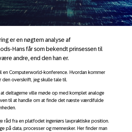
ering er en nøgtern analyse af
lods-Hans får som bekendt prinsessen til
t være andre, end den han er.
e til en Computerworld-konference. Hvordan kommer
den overskrift, jeg skulle tale til.
m at deltagerne ville møde op med komplet analoge
ven til at handle om at finde det næste værdifulde
somheden.
e råd fra en platfodet ingeniørs lavpraktiske position.
igge på data, processer og mennesker. Her finder man