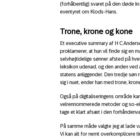
(forhåbentlig) svaret på den døde 
eventyret om Klods-Hans.
Trone, krone og kone
Et executive summary af H C Anderse
proklamerer, at hun vil finde sig en 
selvhøjtidelige sønner afsted på hve
leksikon udenad, og den anden ved 
statens anliggender. Den tredje søn ri
sig i nuet, ender han med trone, kron
Også på digitaliseringens område kan
velrennommerede metoder og so-ein
tage et klart afsæt i den forhåndenv
På samme måde valgte jeg at lade væ
Vi kan alt for nemt overkomplicere ti