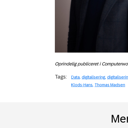
Oprindelig publiceret i Computerwor
Tags:
Data
digitalisering
digitaliser
Klods-Hans
Thomas Madsen
Mer