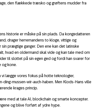
krage, den flækkede træsko og grøftens mudder fra
ns historie er måske på sin plads. Da kongedatteren
mand, drager herremandens to kloge, vittige og
r sin prægtige ganger. Den ene kan det latinske
alt, hvad en oldermand skal vide og kan tale med om
der til slottet på sin egen ged og fordi han svarer for
e og kone.
 vi lægge vores fokus på hotte teknologier,
-ding-mussen-wir-auch-haben. Men Klods-Hans ville
ærende krages princip.
re med at tale AI, blockchain og smarte koncepter.
ngene og blive forført af ydre hype.