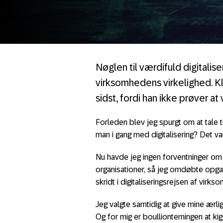
Nøglen til værdifuld digitalis
virksomhedens virkelighed. K
sidst, fordi han ikke prøver a
Forleden blev jeg spurgt om at tal
man i gang med digitalisering? Det var 
Nu havde jeg ingen forventninger o
organisationer, så jeg omdøbte opga
skridt i digitaliseringsrejsen af virk
Jeg valgte samtidig at give mine ærlig
Og for mig er boullionterningen at k