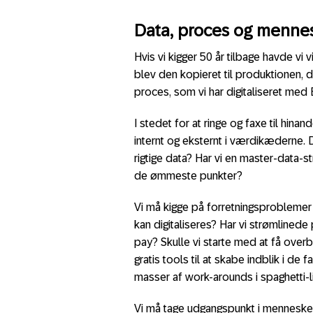
Data, proces og menne
Hvis vi kigger 50 år tilbage havde v
blev den kopieret til produktionen, 
proces, som vi har digitaliseret me
I stedet for at ringe og faxe til hin
internt og eksternt i værdikæderne. 
rigtige data? Har vi en master-data-st
de ømmeste punkter?
Vi må kigge på forretningsproblemer i
kan digitaliseres? Har vi strømlined
pay? Skulle vi starte med at få over
gratis tools til at skabe indblik i de
masser af work-arounds i spaghetti-li
Vi må tage udgangspunkt i mennesker. 