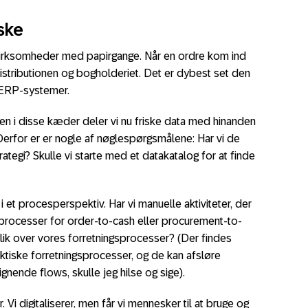
ske
i virksomheder med papirgange. Når en ordre kom ind
distributionen og bogholderiet. Det er dybest set den
d ERP-systemer.
anden i disse kæder deler vi nu friske data med hinanden
Derfor er er nogle af nøglespørgsmålene: Har vi de
rategi? Skulle vi starte med et datakatalog for at finde
 et procesperspektiv. Har vi manuelle aktiviteter, der
e processer for order-to-cash eller procurement-to-
blik over vores forretningsprocesser? (Der findes
 faktiske forretningsprocesser, og de kan afsløre
gnende flows, skulle jeg hilse og sige).
Vi digitaliserer, men får vi mennesker til at bruge og