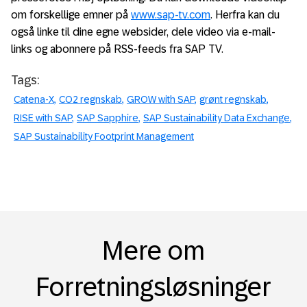
om forskellige emner på
www.sap-tv.com
. Herfra kan du
også linke til dine egne websider, dele video via e-mail-
links og abonnere på RSS-feeds fra SAP TV.
Tags:
Catena-X
CO2 regnskab
GROW with SAP
grønt regnskab
RISE with SAP
SAP Sapphire
SAP Sustainability Data Exchange
SAP Sustainability Footprint Management
Mere om
Forretningsløsninger