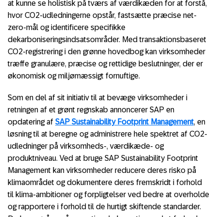
at kunne se holistisk på tværs af værdikæden for at forstå,
hvor CO2-udledningerne opstår, fastsætte præcise net-
zero-mål og identificere specifikke
dekarboniseringsindsatsområder. Med transaktionsbaseret
CO2-registrering i den grønne hovedbog kan virksomheder
træffe granulære, præcise og rettidige beslutninger, der er
økonomisk og miljømæssigt fornuftige.
Som en del af sit initiativ til at bevæge virksomheder i
retningen af et grønt regnskab annoncerer SAP en
opdatering af
SAP Sustainability Footprint Management
, en
løsning til at beregne og administrere hele spektret af CO2-
udledninger på virksomheds-, værdikæde- og
produktniveau. Ved at bruge SAP Sustainability Footprint
Management kan virksomheder reducere deres risko på
klimaområdet og dokumentere deres fremskridt i forhold
til klima-ambitioner og forpligtelser ved bedre at overholde
og rapportere i forhold til de hurtigt skiftende standarder.