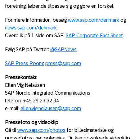
forretning, løbende tilpasse sig og gøre en forskel.
For mere information, besøg
www.sap.com/denmark
og
news.sap.com/denmark
.
Overblik på 1 side om SAP:
SAP Corporate Fact Sheet
.
Følg SAP på Twitter:
@SAPNews
.
SAP Press Room
;
press@sap.com
Pressekontakt
Ellen Vig Nelausen
SAP Nordic Integrated Communications
telefon: +45 29 23 32 34
e-mail:
ellen.vig.nelausen@sap.com
Pressefoto og videoklip
Gå til
www.sap.com/photos
for billedmateriale og
pressefotos i høj opløsning. Du kan downloade videoklip