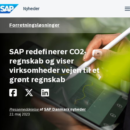
Spring
til
indholdet
Forretningsløsninger
SAP redefinerer CO2-
regnskab og viser
virksomheder vejen til et
grønt regnskab
Pressemeddelelse
af
SAP Danmark nyheder
22. maj 2023