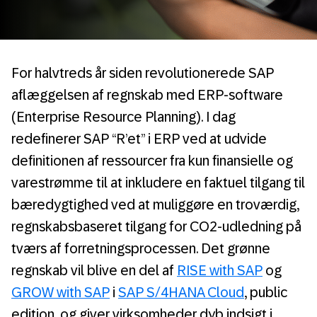
For halvtreds år siden revolutionerede SAP
aflæggelsen af regnskab med ERP-software
(Enterprise Resource Planning). I dag
redefinerer SAP “R’et” i ERP ved at udvide
definitionen af ressourcer fra kun finansielle og
varestrømme til at inkludere en faktuel tilgang til
bæredygtighed ved at muliggøre en troværdig,
regnskabsbaseret tilgang for CO2-udledning på
tværs af forretningsprocessen. Det grønne
regnskab vil blive en del af
RISE with SAP
og
GROW with SAP
i
SAP S/4HANA Cloud
, public
edition, og giver virksomheder dyb indsigt i