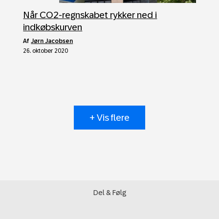
Når CO2-regnskabet rykker ned i
indkøbskurven
af
Jørn Jacobsen
26. oktober 2020
+ Vis flere
Del & Følg