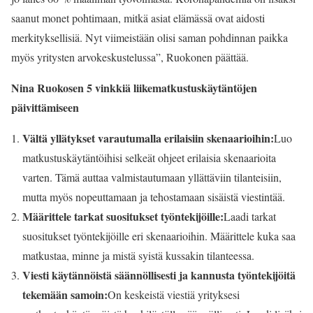
saanut monet pohtimaan, mitkä asiat elämässä ovat aidosti
merkityksellisiä. Nyt viimeistään olisi saman pohdinnan paikka
myös yritysten arvokeskustelussa”, Ruokonen päättää.
Nina Ruokosen 5
vinkkiä liikematkustuskäytäntöjen
päivittämiseen
Vältä yllätykset varautumalla erilaisiin skenaarioihin:
Luo
matkustuskäytäntöihisi selkeät ohjeet erilaisia skenaarioita
varten. Tämä auttaa valmistautumaan yllättäviin tilanteisiin,
mutta myös nopeuttamaan ja tehostamaan sisäistä viestintää.
Määrittele tarkat suositukset työntekijöille:
Laadi tarkat
suositukset työntekijöille eri skenaarioihin. Määrittele kuka saa
matkustaa, minne ja mistä syistä kussakin tilanteessa.
Viesti käytännöistä säännöllisesti ja kannusta työntekijöitä
tekemään samoin:
On keskeistä viestiä yrityksesi