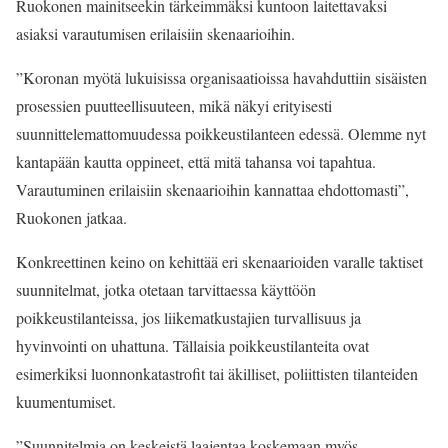
Ruokonen mainitseekin tärkeimmäksi kuntoon laitettavaksi
asiaksi varautumisen erilaisiin skenaarioihin.
”Koronan myötä lukuisissa organisaatioissa havahduttiin sisäisten
prosessien puutteellisuuteen, mikä näkyi erityisesti
suunnittelemattomuudessa poikkeustilanteen edessä. Olemme nyt
kantapään kautta oppineet, että mitä tahansa voi tapahtua.
Varautuminen erilaisiin skenaarioihin kannattaa ehdottomasti”,
Ruokonen jatkaa.
Konkreettinen keino on kehittää eri skenaarioiden varalle taktiset
suunnitelmat, jotka otetaan tarvittaessa käyttöön
poikkeustilanteissa, jos liikematkustajien turvallisuus ja
hyvinvointi on uhattuna. Tällaisia poikkeustilanteita ovat
esimerkiksi luonnonkatastrofit tai äkilliset, poliittisten tilanteiden
kuumentumiset.
”Suunnitelmia on keskeistä laajentaa koskemaan myös