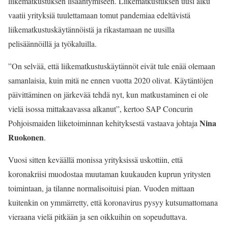
liikematkustuksen lisääntymiseen. Liikematkustuksen uusi alku
vaatii yrityksiä tuulettamaan tomut pandemiaa edeltävistä
liikematkustuskäytännöistä ja rikastamaan ne uusilla
pelisäännöillä ja työkaluilla.
”On selvää, että liikematkustuskäytännöt eivät tule enää olemaan
samanlaisia, kuin mitä ne ennen vuotta 2020 olivat. Käytäntöjen
päivittäminen on järkevää tehdä nyt, kun matkustaminen ei ole
vielä isossa mittakaavassa alkanut”, kertoo SAP Concurin
Nina
Pohjoismaiden liiketoiminnan kehityksestä vastaava johtaja
Ruokonen
.
Vuosi sitten keväällä monissa yrityksissä uskottiin, että
koronakriisi muodostaa muutaman kuukauden kuprun yritysten
toimintaan, ja tilanne normalisoituisi pian. Vuoden mittaan
kuitenkin on ymmärretty, että koronavirus pysyy kutsumattomana
vieraana vielä pitkään ja sen oikkuihin on sopeuduttava.