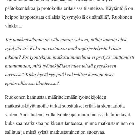
päätöksentekoa ja protokollia erilaisissa tilanteissa. Käytäntöjä on
helppo happotestata erilaisia kysymyksiä esittämällä”, Ruokonen
vinkkaa.
Jos poikkeustilanne on vähemmän vakava, mihin toimiin olisi
ryhdyttävä? Kuka on vastuussa matkanjärjestelyistä kriisin
aikana? Jos työntekijän matkasuunnitelmia ei pystytä välittömästi
muuttamaan, mitä työntekijöiden tulee tehdä pysyäkseen
turvassa? Kuka hyväksyy poikkeukselliset kustannukset
epätavallisessa tilanteessa?
Ruokonen kannustaa määrittelemään työntekijöiden
matkustuskäytännöille tarkat suositukset erilaisia skenaarioita
varten. Suositusten avulla työntekijät muun muassa hahmottavat,
kuka saa matkustaa poikkeustilanteessa, minne matkustaminen on
sallittua ja mistä syistä matkustaminen on suotavaa.