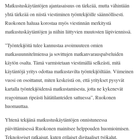
Matkustuskäytäntöjen ajantasaisuus on tärkeää, mutta vähintään
yhtä tärkeää on niistä viestiminen työntekijöille säännöllisesti.
Ruokonen haluaa korostaa myös viestinnän merkitystä
matkustuskäytäntöjen ja niihin liittyvien muutosten läpiviennissä.
”Työntekijöitä tulee kannustaa avoimuuteen omien
matkasuunnitelmiensa ja sovittujen matkanvarauspalveluiden
käytön osalta. Tämä varmistetaan viestimällä selkeästi, mitä
käytäntöjä yritys odottaa matkustavilta työntekijöiltään. Viimeinen
vuosi on osoittanut, miten keskeistä on, että yritykset pysyvät
kartalla työntekijöidensä matkustamisesta, jotta ne kykenevät
reagoimaan ripeästi hätätilanteiden sattuessa”, Ruokonen
huomauttaa.
Yhtenä tekijänä matkustuskäytäntöjen onnistuneessa
päivittämisessä Ruokonen mainitsee helppouden huomioimisen.
Teknologiset ratkaisut, kuten erilaiset digitaaliset työkalut,