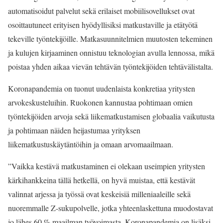
automatisoidut palvelut sekä erilaiset mobiilisovellukset ovat
osoittautuneet erityisen hyödyllisiksi matkustaville ja etätyötä
tekeville työntekijöille. Matkasuunnitelmien muutosten tekeminen
ja kulujen kirjaaminen onnistuu teknologian avulla lennossa, mikä
poistaa yhden aikaa vievän tehtävän työntekijöiden tehtävälistalta.
Koronapandemia on tuonut uudenlaista konkretiaa yritysten
arvokeskusteluihin. Ruokonen kannustaa pohtimaan omien
työntekijöiden arvoja sekä liikematkustamisen globaalia vaikutusta
ja pohtimaan näiden heijastumaa yrityksen
liikematkustuskäytäntöihin ja omaan arvomaailmaan.
”Vaikka kestävä matkustaminen ei olekaan useimpien yritysten
kärkihankkeina tällä hetkellä, on hyvä muistaa, että kestävät
valinnat arjessa ja työssä ovat keskeisiä milleniaaleille sekä
nuoremmalle Z-sukupolvelle, jotka yhteenlaskettuna muodostavat
jo lähes 60 % maailman työvoimasta. Koronapandemia on lisäksi