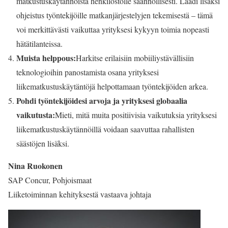
matkustuskäytännöistä henkilöstölle säännöllisesti. Laadi lisäksi
ohjeistus työntekijöille matkanjärjestelyjen tekemisestä – tämä
voi merkittävästi vaikuttaa yrityksesi kykyyn toimia nopeasti
hätätilanteissa.
Muista helppous:
Harkitse erilaisiin mobiiliystävällisiin
teknologioihin panostamista osana yrityksesi
liikematkustuskäytäntöjä helpottamaan työntekijöiden arkea.
Pohdi työntekijöidesi arvoja ja yrityksesi globaalia
vaikutusta:
Mieti, mitä muita positiivisia vaikutuksia yrityksesi
liikematkustuskäytännöillä voidaan saavuttaa rahallisten
säästöjen lisäksi.
Nina Ruokonen
SAP Concur, Pohjoismaat
Liiketoiminnan kehityksestä vastaava johtaja