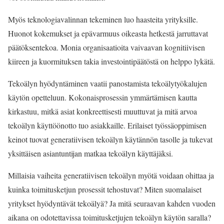
Myös teknologiavalinnan tekeminen luo haasteita yrityksille.
Huonot kokemukset ja epävarmuus oikeasta hetkestä jarruttavat
päätöksentekoa. Monia organisaatioita vaivaavan kognitiivisen
kiireen ja kuormituksen takia investointipäätöstä on helppo lykätä.
Tekoälyn hyödyntäminen vaatii panostamista tekoälytyökalujen
käytön opetteluun. Kokonaisprosessin ymmärtämisen kautta
kirkastuu, mitkä asiat konkreettisesti muuttuvat ja mitä arvoa
tekoälyn käyttöönotto tuo asiakkaille. Erilaiset työssäoppimisen
keinot tuovat generatiivisen tekoälyn käytännön tasolle ja tukevat
yksittäisen asiantuntijan matkaa tekoälyn käyttäjäksi.
Millaisia vaiheita generatiivisen tekoälyn myötä voidaan ohittaa ja
kuinka toimitusketjun prosessit tehostuvat? Miten suomalaiset
yritykset hyödyntävät tekoälyä? Ja mitä seuraavan kahden vuoden
aikana on odotettavissa toimitusketjujen tekoälyn käytön saralla?