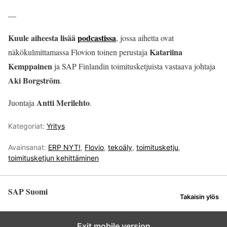
—
Kuule aiheesta lisää
podcastissa
, jossa aihetta ovat
Katariina
näkökulmittamassa Flovion toinen perustaja
Kemppainen
ja SAP Finlandin toimitusketjuista vastaava johtaja
Aki Borgström
.
Antti Merilehto
Juontaja
.
Kategoriat:
Yritys
Avainsanat:
ERP NYT!
,
Flovio
,
tekoäly
,
toimitusketju
,
toimitusketjun kehittäminen
SAP Suomi
Takaisin ylös
Exit mobile version