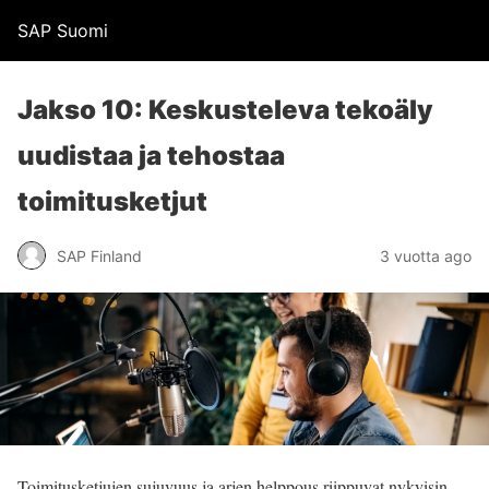
SAP Suomi
Jakso 10: Keskusteleva tekoäly
uudistaa ja tehostaa
toimitusketjut
SAP Finland
3 vuotta ago
Toimitusketjujen sujuvuus ja arjen helppous riippuvat nykyisin