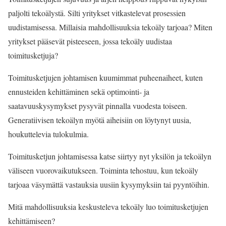
paljolti tekoälystä. Silti yritykset vitkastelevat prosessien
uudistamisessa. Millaisia mahdollisuuksia tekoäly tarjoaa? Miten
yritykset pääsevät pisteeseen, jossa tekoäly uudistaa
toimitusketjuja?
Toimitusketjujen johtamisen kuumimmat puheenaiheet, kuten
ennusteiden kehittäminen sekä optimointi- ja
saatavuuskysymykset pysyvät pinnalla vuodesta toiseen.
Generatiivisen tekoälyn myötä aiheisiin on löytynyt uusia,
houkuttelevia tulokulmia.
Toimitusketjun johtamisessa katse siirtyy nyt yksilön ja tekoälyn
väliseen vuorovaikutukseen. Toiminta tehostuu, kun tekoäly
tarjoaa väsymättä vastauksia uusiin kysymyksiin tai pyyntöihin.
Mitä mahdollisuuksia keskusteleva tekoäly luo toimitusketjujen
kehittämiseen?