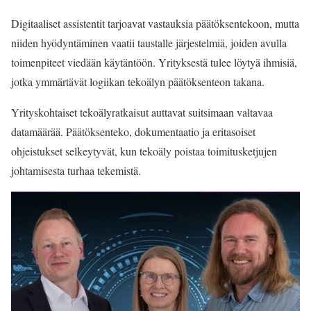
Digitaaliset assistentit tarjoavat vastauksia päätöksentekoon, mutta
niiden hyödyntäminen vaatii taustalle järjestelmiä, joiden avulla
toimenpiteet viedään käytäntöön. Yrityksestä tulee löytyä ihmisiä,
jotka ymmärtävät logiikan tekoälyn päätöksenteon takana.
Yrityskohtaiset tekoälyratkaisut auttavat suitsimaan valtavaa
datamäärää. Päätöksenteko, dokumentaatio ja eritasoiset
ohjeistukset selkeytyvät, kun tekoäly poistaa toimitusketjujen
johtamisesta turhaa tekemistä.