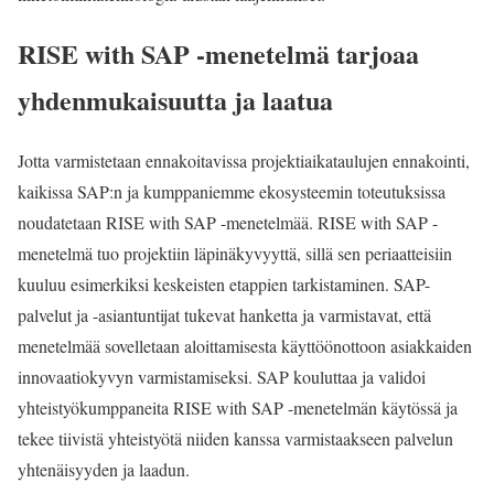
RISE with SAP -menetelmä tarjoaa
yhdenmukaisuutta ja laatua
Jotta varmistetaan ennakoitavissa projektiaikataulujen ennakointi,
kaikissa SAP:n ja kumppaniemme ekosysteemin toteutuksissa
noudatetaan RISE with SAP -menetelmää. RISE with SAP -
menetelmä tuo projektiin läpinäkyvyyttä, sillä sen periaatteisiin
kuuluu esimerkiksi keskeisten etappien tarkistaminen. SAP-
palvelut ja -asiantuntijat tukevat hanketta ja varmistavat, että
menetelmää sovelletaan aloittamisesta käyttöönottoon asiakkaiden
innovaatiokyvyn varmistamiseksi. SAP kouluttaa ja validoi
yhteistyökumppaneita RISE with SAP -menetelmän käytössä ja
tekee tiivistä yhteistyötä niiden kanssa varmistaakseen palvelun
yhtenäisyyden ja laadun.