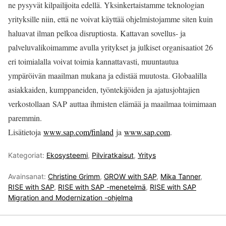
ne pysyvät kilpailijoita edellä. Yksinkertaistamme teknologian
yrityksille niin, että ne voivat käyttää ohjelmistojamme siten kuin
haluavat ilman pelkoa disruptiosta. Kattavan sovellus- ja
palveluvalikoimamme avulla yritykset ja julkiset organisaatiot 26
eri toimialalla voivat toimia kannattavasti, muuntautua
ympäröivän maailman mukana ja edistää muutosta. Globaalilla
asiakkaiden, kumppaneiden, työntekijöiden ja ajatusjohtajien
verkostollaan SAP auttaa ihmisten elämää ja maailmaa toimimaan
paremmin.
Lisätietoja
www.sap.com/finland
ja
www.sap.com
.
Kategoriat:
Ekosysteemi
,
Pilviratkaisut
,
Yritys
Avainsanat:
Christine Grimm
,
GROW with SAP
,
Mika Tanner
,
RISE with SAP
,
RISE with SAP -menetelmä
,
RISE with SAP
Migration and Modernization -ohjelma