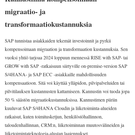
migraatio- ja
transformaatiokustannuksia
SAP tunnistaa asiakkaiden tekemät investoinnit ja pyrkii
kompensoimaan migraation ja transformaation kustannuksia. Sen
vuoksi yhtiö tarjoaa 2024 loppuun mennessä RISE with SAP- tai
GROW with SAP -ratkaisuun siirtyville on-premise-version SAP
S/4HANA- ja SAP ECC -asiakkaille mahdollisuuden
kompensaatioon. Sitä voi käyttää ylläpidon, pilvipalveluiden tai
pilvitilauksen kustannusten kattamiseen. Kannustin voi tuoda jopa
50 % säästön migraatiokustannuksissa. Kannustimen piiriin
kuuluvat SAP S/4HANA Cloudin ja liiketoiminta-alueiden
ratkaisut, kuten toimitusketjun, henkilöstöhallinnon,
taloudenhallinnan, CRM:n, liiketoiminnan muutosvälineiden ja
liiketoimintateknologia-alustan laajennukset.