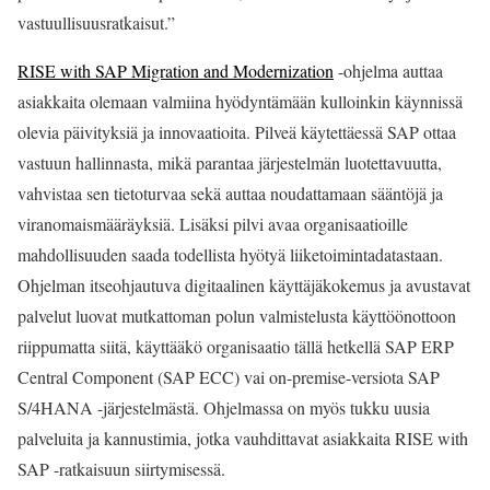
vastuullisuusratkaisut.”
RISE with SAP Migration and Modernization
-ohjelma auttaa
asiakkaita olemaan valmiina hyödyntämään kulloinkin käynnissä
olevia päivityksiä ja innovaatioita. Pilveä käytettäessä SAP ottaa
vastuun hallinnasta, mikä parantaa järjestelmän luotettavuutta,
vahvistaa sen tietoturvaa sekä auttaa noudattamaan sääntöjä ja
viranomaismääräyksiä. Lisäksi pilvi avaa organisaatioille
mahdollisuuden saada todellista hyötyä liiketoimintadatastaan.
Ohjelman itseohjautuva digitaalinen käyttäjäkokemus ja avustavat
palvelut luovat mutkattoman polun valmistelusta käyttöönottoon
riippumatta siitä, käyttääkö organisaatio tällä hetkellä SAP ERP
Central Component (SAP ECC) vai on-premise-versiota SAP
S/4HANA -järjestelmästä. Ohjelmassa on myös tukku uusia
palveluita ja kannustimia, jotka vauhdittavat asiakkaita RISE with
SAP -ratkaisuun siirtymisessä.