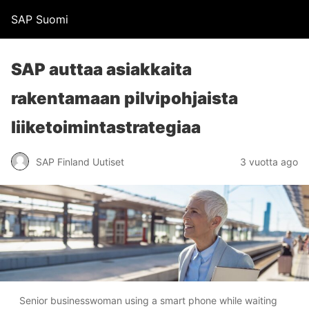
SAP Suomi
SAP auttaa asiakkaita
rakentamaan pilvipohjaista
liiketoimintastrategiaa
SAP Finland Uutiset
3 vuotta ago
Senior businesswoman using a smart phone while waiting