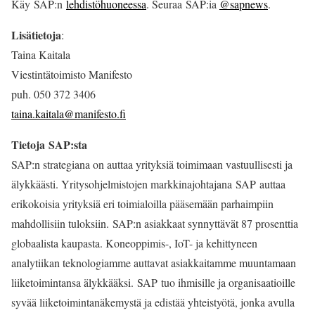
Käy SAP:n
lehdistöhuoneessa
. Seuraa SAP:ia
@sapnews
.
Lisätietoja
:
Taina Kaitala
Viestintätoimisto Manifesto
puh. 050 372 3406
taina.kaitala@manifesto.fi
Tietoja SAP:sta
SAP:n strategiana on auttaa yrityksiä toimimaan vastuullisesti ja
älykkäästi. Yritysohjelmistojen markkinajohtajana SAP auttaa
erikokoisia yrityksiä eri toimialoilla pääsemään parhaimpiin
mahdollisiin tuloksiin. SAP:n asiakkaat synnyttävät 87 prosenttia
globaalista kaupasta. Koneoppimis-, IoT- ja kehittyneen
analytiikan teknologiamme auttavat asiakkaitamme muuntamaan
liiketoimintansa älykkääksi. SAP tuo ihmisille ja organisaatioille
syvää liiketoimintanäkemystä ja edistää yhteistyötä, jonka avulla