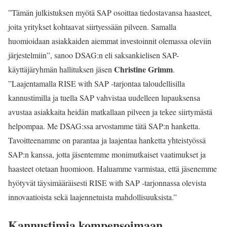
”Tämän julkistuksen myötä SAP osoittaa tiedostavansa haasteet,
joita yritykset kohtaavat siirtyessään pilveen. Samalla
huomioidaan asiakkaiden aiemmat investoinnit olemassa oleviin
järjestelmiin”, sanoo DSAG:n eli saksankielisen SAP-
Christine Grimm
käyttäjäryhmän hallituksen jäsen
.
”Laajentamalla RISE with SAP -tarjontaa taloudellisilla
kannustimilla ja tuella SAP vahvistaa uudelleen lupauksensa
avustaa asiakkaita heidän matkallaan pilveen ja tekee siirtymästä
helpompaa. Me DSAG:ssa arvostamme tätä SAP:n hanketta.
Tavoitteenamme on parantaa ja laajentaa hanketta yhteistyössä
SAP:n kanssa, jotta jäsentemme monimutkaiset vaatimukset ja
haasteet otetaan huomioon. Haluamme varmistaa, että jäsenemme
hyötyvät täysimääräisesti RISE with SAP -tarjonnassa olevista
innovaatioista sekä laajennetuista mahdollisuuksista.”
Kannustimia kompensoimaan