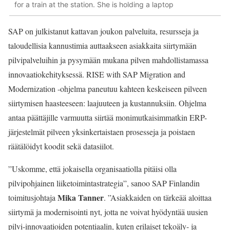
for a train at the station. She is holding a laptop
SAP on julkistanut kattavan joukon palveluita, resursseja ja
taloudellisia kannustimia auttaakseen asiakkaita siirtymään
pilvipalveluihin ja pysymään mukana pilven mahdollistamassa
innovaatiokehityksessä. RISE with SAP Migration and
Modernization -ohjelma paneutuu kahteen keskeiseen pilveen
siirtymisen haasteeseen: laajuuteen ja kustannuksiin. Ohjelma
antaa päättäjille varmuutta siirtää monimutkaisimmatkin ERP-
järjestelmät pilveen yksinkertaistaen prosesseja ja poistaen
räätälöidyt koodit sekä datasiilot.
”Uskomme, että jokaisella organisaatiolla pitäisi olla
pilvipohjainen liiketoimintastrategia”, sanoo SAP Finlandin
Mika Tanner
toimitusjohtaja
. ”Asiakkaiden on tärkeää aloittaa
siirtymä ja modernisointi nyt, jotta ne voivat hyödyntää uusien
pilvi-innovaatioiden potentiaalin, kuten erilaiset tekoäly- ja