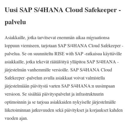
Uusi SAP S/4HANA Cloud Safekeeper -
palvelu
Asiakkaille, jotka tarvitsevat enemmän aikaa migraationsa
loppuun viemiseen, tarjotaan SAP S/4HANA Cloud Safekeeper -
palvelua. Se on suunniteltu RISE with SAP -ratkaisua käyttäville
asiakkaille, jotka tekevät räätälöityä ylläpitoa SAP S/4HANA -
järjestelmän vanhemmille versioille. SAP S/4HANA Cloud
Safekeeper -palvelun avulla asiakkaat voivat valmistella
järjestelmiään päivitystä varten SAP S/4HANA:n uusimpaan
versioon. Se sisältää päivityspalvelut ja infrastruktuurin
optimoinnin ja se tarjoaa asiakkaiden nykyiselle järjestelmälle
liiketoiminnan jatkuvuuden sekä päivitykset ja korjaukset kahden
vuoden ajan.