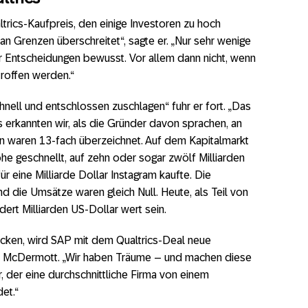
trics-Kaufpreis, den einige Investoren zu hoch
n Grenzen überschreitet“, sagte er. „Nur sehr wenige
er Entscheidungen bewusst. Vor allem dann nicht, wenn
roffen werden.“
chnell und entschlossen zuschlagen“ fuhr er fort. „Das
erkannten wir, als die Gründer davon sprachen, an
en waren 13-fach überzeichnet. Auf dem Kapitalmarkt
he geschnellt, auf zehn oder sogar zwölf Milliarden
r eine Milliarde Dollar Instagram kaufte. Die
nd die Umsätze waren gleich Null. Heute, als Teil von
ert Milliarden US-Dollar wert sein.
licken, wird SAP mit dem Qualtrics-Deal neue
h McDermott. „Wir haben Träume – und machen diese
, der eine durchschnittliche Firma von einem
et.“