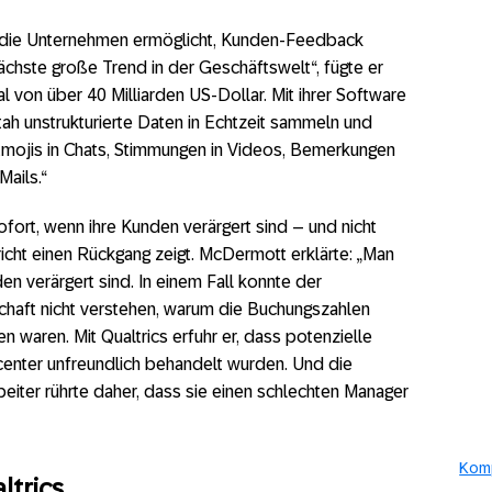
 die Unternehmen ermöglicht, Kunden-Feedback
nächste große Trend in der Geschäftswelt“, fügte er
al von über 40 Milliarden US-Dollar. Mit ihrer Software
tah unstrukturierte Daten in Echtzeit sammeln und
Emojis in Chats, Stimmungen in Videos, Bemerkungen
ails.“
fort, wenn ihre Kunden verärgert sind – und nicht
cht einen Rückgang zeigt. McDermott erklärte: „Man
n verärgert sind. In einem Fall konnte der
chaft nicht verstehen, warum die Buchungszahlen
n waren. Mit Qualtrics erfuhr er, dass potenzielle
center unfreundlich behandelt wurden. Und die
beiter rührte daher, dass sie einen schlechten Manager
Komp
ltrics