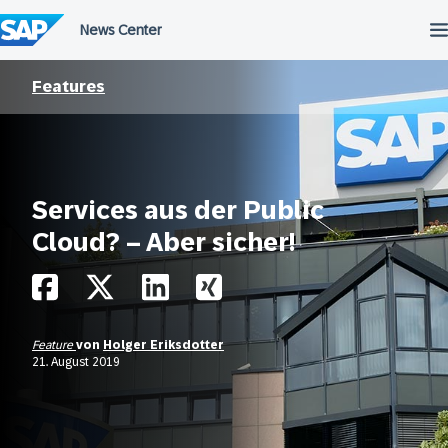
Überspringen
Features
Services aus der Public
Cloud? – Aber sicher!
Feature
von
Holger Eriksdotter
21. August 2019