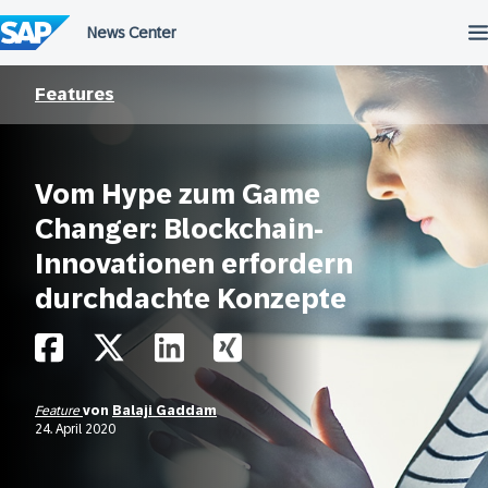
Überspringen
Features
Vom Hype zum Game
Changer: Blockchain-
Innovationen erfordern
durchdachte Konzepte
Feature
von
Balaji Gaddam
24. April 2020