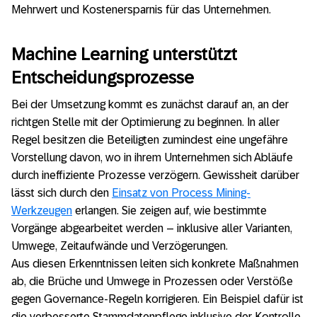
Wie Intelligente Dienste die Finanzabteilung
Mehrwert und Kostenersparnis für das Unternehmen.
unterstützen
Wie Intelligente Dienste für mehr Effizienz
Machine Learning unterstützt
sorgen
Entscheidungsprozesse
Bei der Umsetzung kommt es zunächst darauf an, an der
richtgen Stelle mit der Optimierung zu beginnen. In aller
Regel besitzen die Beteiligten zumindest eine ungefähre
Vorstellung davon, wo in ihrem Unternehmen sich Abläufe
durch ineffiziente Prozesse verzögern. Gewissheit darüber
lässt sich durch den
Einsatz von Process Mining-
Werkzeugen
erlangen. Sie zeigen auf, wie bestimmte
Vorgänge abgearbeitet werden – inklusive aller Varianten,
Umwege, Zeitaufwände und Verzögerungen.
Aus diesen Erkenntnissen leiten sich konkrete Maßnahmen
ab, die Brüche und Umwege in Prozessen oder Verstöße
gegen Governance-Regeln korrigieren. Ein Beispiel dafür ist
die verbesserte Stammdatenpflege inklusive der Kontrolle