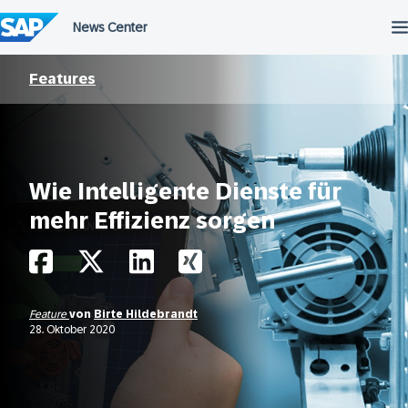
Überspringen
Features
Wie Intelligente Dienste für
mehr Effizienz sorgen
Feature
von
Birte Hildebrandt
28. Oktober 2020