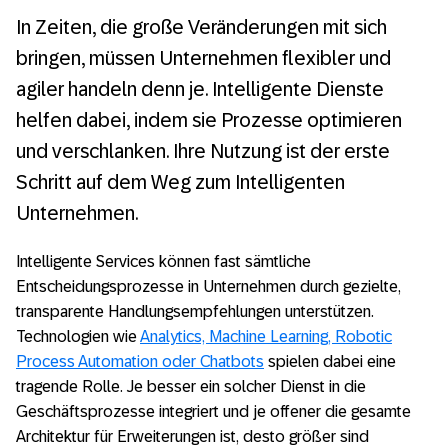
In Zeiten, die große Veränderungen mit sich
Intelligente Dienste: Wie Datenmanagement
den Vertrieb effizienter macht
bringen, müssen Unternehmen flexibler und
agiler handeln denn je. Intelligente Dienste
Wie Assetmanagement intelligent wird
helfen dabei, indem sie Prozesse optimieren
Intelligente Dienste: Wie Datenmanagement
und verschlanken. Ihre Nutzung ist der erste
Kundenerlebnis und Produktqualität
Schritt auf dem Weg zum Intelligenten
verbessert
Unternehmen.
Intelligente Dienste: Der Weg zur
Intelligente Services können fast sämtliche
autonomen Beschaffung
Entscheidungsprozesse in Unternehmen durch gezielte,
Wie intelligente Technologien Prozesse
transparente Handlungsempfehlungen unterstützen.
optimieren
Technologien wie
Analytics, Machine Learning, Robotic
Process Automation oder Chatbots
spielen dabei eine
Human Resources: Intelligente Prozesse für
tragende Rolle. Je besser ein solcher Dienst in die
eine optimale Benutzererfahrung
Geschäftsprozesse integriert und je offener die gesamte
Architektur für Erweiterungen ist, desto größer sind