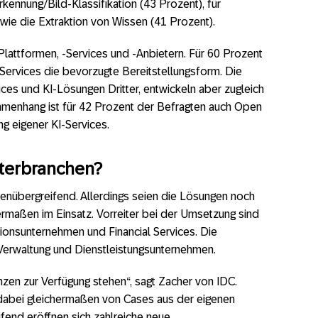
kennung/Bild-Klassifikation (43 Prozent), für
ie die Extraktion von Wissen (41 Prozent).
-Plattformen, -Services und -Anbietern. Für 60 Prozent
Services die bevorzugte Bereitstellungsform. Die
es und KI-Lösungen Dritter, entwickeln aber zugleich
mmenhang ist für 42 Prozent der Befragten auch Open
ng eigener KI-Services.
iterbranchen?
henübergreifend. Allerdings seien die Lösungen noch
hermaßen im Einsatz. Vorreiter bei der Umsetzung sind
onsunternehmen und Financial Services. Die
e Verwaltung und Dienstleistungsunternehmen.
zen zur Verfügung stehen“, sagt Zacher von IDC.
 dabei gleichermaßen von Cases aus der eigenen
fend eröffnen sich zahlreiche neue