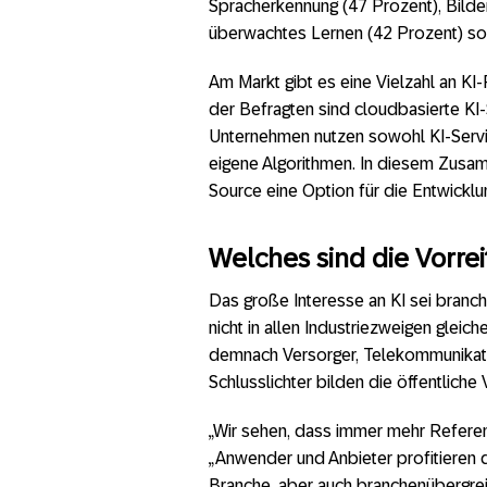
Spracherkennung (47 Prozent), Bilder
überwachtes Lernen (42 Prozent) sow
Am Markt gibt es eine Vielzahl an KI
der Befragten sind cloudbasierte KI-
Unternehmen nutzen sowohl KI-Servic
eigene Algorithmen. In diesem Zusa
Source eine Option für die Entwicklu
Welches sind die Vorre
Das große Interesse an KI sei branc
nicht in allen Industriezweigen gleic
demnach Versorger, Telekommunikati
Schlusslichter bilden die öffentlich
„Wir sehen, dass immer mehr Referen
„Anwender und Anbieter profitieren
Branche, aber auch branchenübergrei