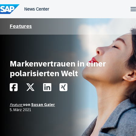
Überspringen
Features
Markenvertrauen in einer
polarisierten Welt
Feature
von
Susan Galer
5. März 2021