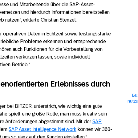
sse und Mitarbeitende über die SAP-Asset-
rnetzen und hierdurch Informationen bereitstellen
nutzen“, erklärte Christian Stenzel.
operativen Daten in Echtzeit sowie leistungsstarke
triebliche Probleme erkennen und entsprechende
hören auch Funktionen für die Vorbestellung von
llzeiten verkürzen lassen, sowie individuell
iven Betrieb.“
enorientierten Erlebnisses durch
Bu
nutzu
er bei BITZER, unterstrich, wie wichtig eine gute
he spielt eine große Rolle, man muss kreativ sein
ihre Anforderungen abgestimmt sind. Mit der
SAP
dem
SAP Asset Intelligence Network
können wir 360-
 uns so ganz auf den Kunden einstellen.“