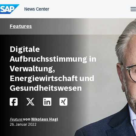
Überspringen
Features
Digitale
Aufbruchsstimmung in
Verwaltung,
Energiewirtschaft und
Gesundheitswesen
Feature
von
Nikolaus Hagl
26. Januar 2022