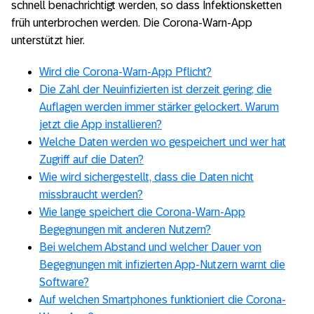
schnell benachrichtigt werden, so dass Infektionsketten
früh unterbrochen werden. Die Corona-Warn-App
Corona-Warn-App: Demokratie und
unterstützt hier.
Digitalisierung brauchen einander
Wird die Corona-Warn-App Pflicht?
Corona-Warn-App: So wird sie aussehen
Die Zahl der Neuinfizierten ist derzeit gering; die
Auflagen werden immer stärker gelockert. Warum
Corona-Warn-App Entwicklung: “Architektur
jetzt die App installieren?
der App muss sich kontinuierlich anpassen”
Welche Daten werden wo gespeichert und wer hat
Bund beauftragt SAP und Telekom mit
Zugriff auf die Daten?
Corona-Warn-App
Wie wird sichergestellt, dass die Daten nicht
missbraucht werden?
COVID-19: Die technische Grundlage der
Wie lange speichert die Corona-Warn-App
Corona-Warn-App in Deutschland
Begegnungen mit anderen Nutzern?
Bei welchem Abstand und welcher Dauer von
Corona-Warn-App Entwicklung: “Publish
Begegnungen mit infizierten App-Nutzern warnt die
often and early”
Software?
Auf welchen Smartphones funktioniert die Corona-
Corona-Warn-App: Antworten auf häufig