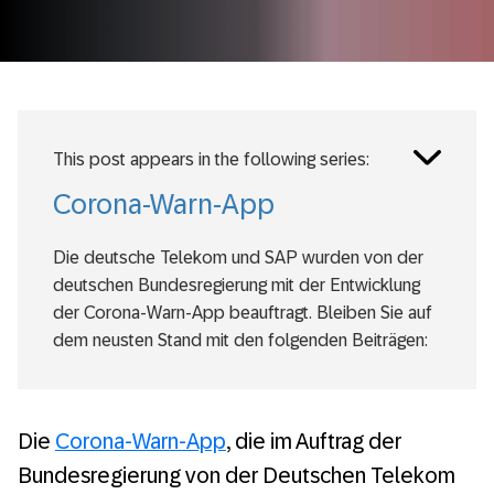
Toggle
This post appears in the following series:
posts
series
Corona-Warn-App
Die deutsche Telekom und SAP wurden von der
deutschen Bundesregierung mit der Entwicklung
der Corona-Warn-App beauftragt. Bleiben Sie auf
dem neusten Stand mit den folgenden Beiträgen:
Pandemiebekämpfung: Jede Corona-Warn-
App im Einsatz hilft
Die
Corona-Warn-App
, die im Auftrag der
EU-Corona-Gateway: Wir sind live!
Bundesregierung von der Deutschen Telekom