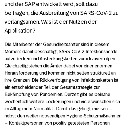
In die Mangel genommen: Corona-Warn-
und der SAP entwickelt wird, soll dazu
App besteht Sicherheitstest souverän
beitragen, die Ausbreitung von SARS-CoV-2 zu
Corona-Warn-App-Entwicklung: „Bug-Fixing“
verlangsamen. Was ist der Nutzen der
mit Sorgfalt
Applikation?
Corona-Warn-App – Wo stehen wir nach
Die Mitarbeiter der Gesundheitsämter sind in diesem
dem ersten Monat?
Moment damit beschäftigt, SARS-CoV-2-Infektionsherde
aufzudecken und Ansteckungsketten zurückzuverfolgen.
In knapp 50 Tagen programmiert: Telekom
Gleichzeitig stehen die Ämter dabei vor einer enormen
und SAP veröffentlichen Corona-Warn-App
Herausforderung und kommen nicht selten strukturell an
Die populärsten Irrtümer zur Corona-Warn-
ihre Grenzen. Die Rückverfolgung von Infektionsketten ist
App
ein entscheidender Teil der Gesamtstrategie zur
Bekämpfung von Pandemien. Derzeit gibt es beinahe
Corona-Warn-App Entwicklung: „Wir
wöchentlich weitere Lockerungen und viele wünschen sich
befinden uns in der heißen Phase“
im Alltag mehr Normalität. Damit das gelingt, müssen –
nebst den weiter notwendigen Hygiene-Schutzmaßnahmen
Warum es sich lohnt, die Corona-Warn-App
– Kontaktpersonen von positiv getesteten Personen
zu installieren