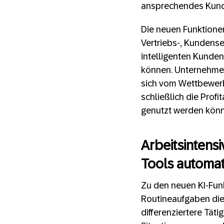
ansprechendes Kunde
Die neuen Funktione
Vertriebs-, Kundens
intelligenten Kunden
können. Unternehmen
sich vom Wettbewerb
schließlich die Profi
genutzt werden könn
Arbeitsintens
Tools automat
Zu den neuen KI-Funk
Routineaufgaben die 
differenziertere Tät