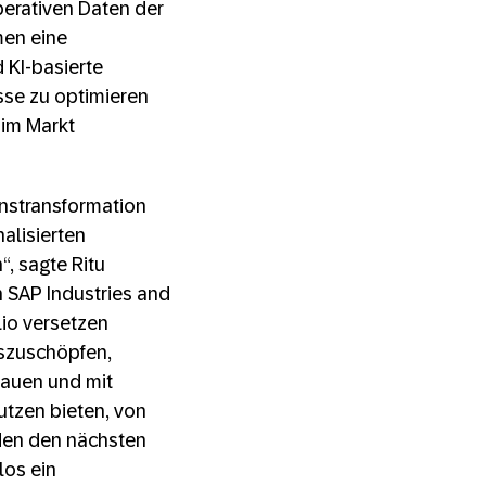
perativen Daten der
men eine
 KI-basierte
se zu optimieren
 im Markt
nstransformation
alisierten
, sagte Ritu
n SAP Industries and
lio versetzen
uszuschöpfen,
bauen und mit
utzen bieten, von
ilden den nächsten
los ein