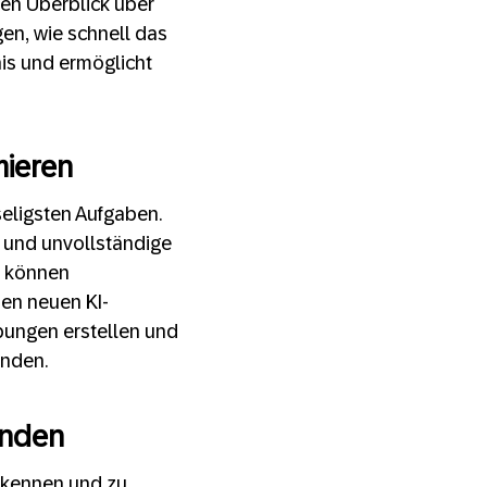
en Überblick über
en, wie schnell das
nis und ermöglicht
mieren
seligsten Aufgaben.
n und unvollständige
r können
den neuen KI-
ungen erstellen und
inden.
inden
rkennen und zu