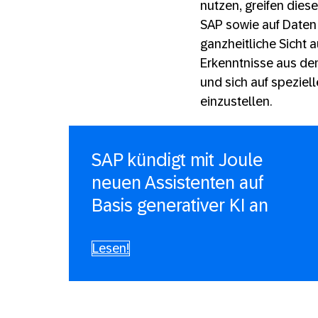
nutzen, greifen dies
SAP sowie auf Daten
ganzheitliche Sicht 
Erkenntnisse aus de
und sich auf spezie
einzustellen.
SAP kündigt mit Joule
neuen Assistenten auf
Basis generativer KI an
Lesen!