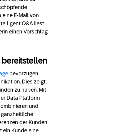
tschöpfende
b eine E-Mail von
telligent Q&A liest
terin einen Vorschlag
bereitstellen
rage
bevorzugen
kation. Dies zeigt,
unden zu haben. Mit
mer Data Platform
kombinieren und
 ganzheitliche
äferenzen der Kunden
t ein Kunde eine