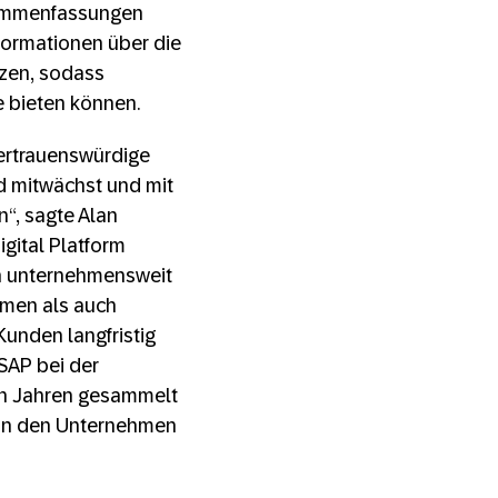
sammenfassungen
nformationen über die
nzen, sodass
 bieten können.
ertrauenswürdige
d mitwächst und mit
n“, sagte Alan
gital Platform
n unternehmensweit
emen als auch
Kunden langfristig
SAP bei der
hn Jahren gesammelt
r in den Unternehmen