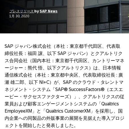
プレスリリース
by
SAP News
1月 30, 2020
SAP ジャパン株式会社（本社：東京都千代田区、代表取
締役社長：福田 譲、以下 SAP ジャパン）とクアルトリク
ス合同会社（国内本社：東京都千代田区、カントリーマネ
ージャー：熊代 悟、以下クアルトリクス）は、日本情報
通信株式会社（本社：東京都中央区、代表取締役社長 : 廣
瀬 雄二郎、以下 NI+C）が、SAP のクラウド・タレントマ
ネジメント・システム「SAP® SuccessFactors®（エスエ
ーピー・サクセスファクターズ）」、クアルトリクスの従
業員および顧客エンゲージメントシステムの「Qualtrics
EmployeeXM」と「Qualtrics CustomerXM」を採用し、国
内企業への同製品の外販事業の展開を見据えた導入プロジ
ェクトを開始したと発表しました。