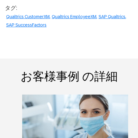
タグ:
Qualtrics CustomerXM
Qualtrics EmployeeXM
SAP Qualtrics
SAP SuccessFactors
お客様事例 の詳細