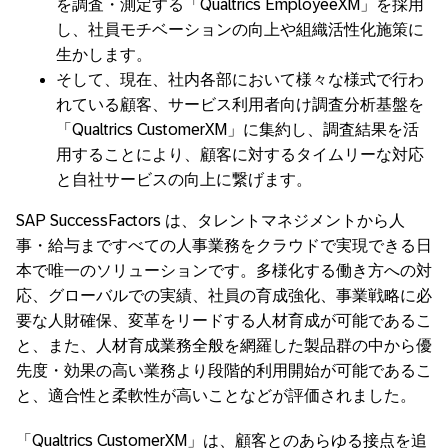
を調査・測定する「Qualtrics EmployeeXM」を採用
し、社員モチベーションの向上や組織活性化施策に
生かします。
そして、現在、社内各部において様々な様式で行わ
れている顧客、サービス利用者向け調査分析基盤を
「Qualtrics CustomerXM」に集約し、調査結果を活
用することにより、顧客に対するタイムリーな対応
と自社サービスの向上に繋げます。
SAP SuccessFactors は、タレントマネジメントから人
事・給与まですべての人事業務をクラウドで実現できる日
本で唯一のソリューションです。多様化する働き方への対
応、グローバルでの実績、社員の育成強化、事業戦略に必
要な人財確保、変革をリードする人材育成が可能であるこ
と、また、人材育成業務全般を網羅した製品群の中から優
先度・効果の高い業務より段階的利用開始が可能であるこ
と、適合性と柔軟性が高いことなどが評価されました。
「Qualtrics CustomerXM」は、顧客とのあらゆる接点を追