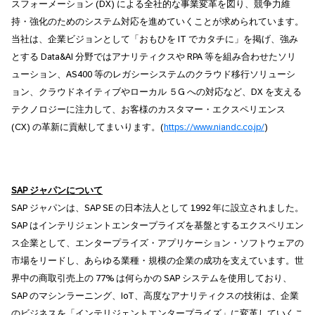
スフォーメーション (DX) による全社的な事業変革を図り、競争力維
持・強化のためのシステム対応を進めていくことが求められています。
当社は、企業ビジョンとして「おもひを IT でカタチに」を掲げ、強み
とする Data&AI 分野ではアナリティクスや RPA 等を組み合わせたソリ
ューション、AS400 等のレガシーシステムのクラウド移行ソリューシ
ョン、クラウドネイティブやローカル ５G への対応など、DX を支える
テクノロジーに注力して、お客様のカスタマー・エクスペリエンス
(CX) の革新に貢献してまいります。(
https://www.niandc.co.jp/
)
SAP
ジャパンについて
SAP ジャパンは、SAP SE の日本法人として 1992 年に設立されました。
SAP はインテリジェントエンタープライズを基盤とするエクスペリエン
ス企業として、エンタープライズ・アプリケーション・ソフトウェアの
市場をリードし、あらゆる業種・規模の企業の成功を支えています。世
界中の商取引売上の 77% は何らかの SAP システムを使用しており、
SAP のマシンラーニング、IoT、高度なアナリティクスの技術は、企業
のビジネスを「インテリジェントエンタープライズ」に変革していくこ