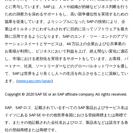
とに寄与しています。SAP は、人々や組織が的確なビジネス判断を行う
ための洞察力を深めるサポートをし、高い競争優位性を実現するための
協業を促進しています。よりシンプルになった SAP の技術により、企
業はボトルネックにわずらわされずに目的に沿ってソフトウェアを最大
限に活用できるようになります。SAP のエンド・ツー・エンドのアプリ
ケーションスイートとサービスは、44 万以上の企業および公共事業の
お客様が利用し、ビジネスにおいて利益を上げ、絶え間ない変化に適応
し、市場における差別化を実現するサポートをしています。お客様、パ
ートナー、社員、ソートリーダーなどのグローバルネットワークを通し
て、SAP は世界をより良くし人々の生活を向上させることに貢献してい
ます。(
www.sap.com/japan
)
Copyright © 2020 SAP SE or an SAP affiliate company. All rights reserved.
SAP、SAP ロゴ、記載されているすべての SAP 製品およびサービス名は
ドイツにある SAP SE やその他世界各国における登録商標または商標で
す。またその他記載された会社名およびロゴ、製品名などは該当する各
社の登録商標または商標です。