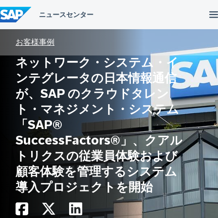
コ
ン
テ
ン
ツ
お客様事例
へ
ス
ネットワーク・システム・イ
キ
ンテグレータの日本情報通信
ッ
プ
が、SAP のクラウドタレン
ト・マネジメント・システム
「SAP®
SuccessFactors®」、クアル
トリクスの従業員体験および
顧客体験を管理するシステム
導入プロジェクトを開始