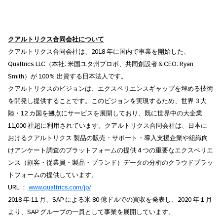
クアルトリクス合同会社について
クアルトリクス合同会社は、2018 年に国内で事業を開始した、
Qualtrics LLC（本社: 米国ユタ州プロボ、共同創設者＆CEO: Ryan
Smith）が 100％ 出資する日本法人です。
クアルトリクスのビジョンは、エクスペリエンスギャップを埋める技術
を開発し提供することです。このビジョンを実現するため、世界 3 大
陸・12 カ国を拠点にサービスを展開しており、既に世界中の大企業
11,000 社超に利用されています。クアルトリクス合同会社は、日本に
おけるクアルトリクス 製品の販売・サポート・導入支援企業や組織向
けアンケート調査のプラットフォームの提供 4 つの重要なエクスペリエ
ンス（顧客・従業員・製品・ブランド）データの分析のクラウドプラッ
トフォームの提供しています。
URL ：
www.qualtrics.com/jp/
2018 年 11 月、SAP による米 80 億ドルでの買収を発表し、2020 年 1 月
より、SAP グループの一員として事業を展開しています。