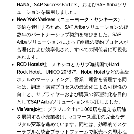
HANA、SAP SuccessFactors、およびSAP Aribaソリ
ューションを採用しました。
New York Yankees
（ニューヨーク・ヤンキース）
：
契約を管理するため、SAP Aribaソリューションの複
数年のパートナーシップ契約を結びました。SAP
Aribaソリューションによって組織の契約プロセスが
合理化および効率化され、すべての関係者に可視化
されます。
RCD Hotels
社
：メキシコとカリブ海諸国でHard
Rock Hotel、UNICO 20°87°、Nobu Hotelなどの高級
ホテルのマーケティング、営業、運営を管理する同
社は、調達・購買プロセスの最適化による可視性の
向上と、サプライヤーおよび購買の管理強化を目的
としてSAP Aribaソリューションを採用しました。
Via Varejo
社
：ブラジル全土に1,000店を超える店舗
を展開する小売業者は、eコマース運用の完全なデ
ジタル変革を進めています。同社は、効率的でスケ
ーラブルな統合プラットフォームで販売への即応性