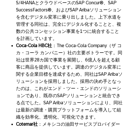
S/4HANAとクラウドベースのSAP Concur®、SAP
SuccessFactors®、およびSAP Aribaソリューション
を含むデジタル変革に乗り出しました。上下水道を
管理する同社は、完全にデジタル化することと、複
数の公共コンセッション事業を1つに統合すること
を計画しています。
Coca-Cola HBC
社
：The Coca-Cola Company（ザ コ
カ・コーラ カンパニー）社の主要ボトラーです。同
社は世界28カ国で事業を展開し、6億人を超える顧
客に商品を提供しています。調達のデジタル変革に
関する企業目標を達成するため、同社はSAP Aribaソ
リューションを採用しました。採用の決め手となっ
たのは、これがエンド・ツー・エンドのソリューシ
ョンであり、既存のSAPソリューションと統合でき
る点でした。SAP Aribaソリューションにより、同社
は最新の調達・購買プラットフォームを導入して組
織を効率化、透明化、可視化できます。
Cotemar
社
：メキシコの油田サービスプロバイダー