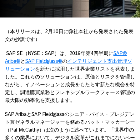
（本リリースは、2月10日に弊社本社から発表された発表
文の抄訳です）
SAP SE（NYSE：SAP）は、2019年第4四半期に
SAP®
Ariba®
と
SAP Fieldglass®
の
インテリジェント支出管理ソ
リューション
を新たに採用した世界企業リストを発表しま
した。これらのソリューションは、原価とリスクを管理し
ながら、イノベーションと成長をもたらす新たな機会を特
定し、調達購買業務とフレキシブルワークフォース管理の
最大限の効率化を支援します。
SAP AribaとSAP Fieldglassのシニア・バイス・プレジデン
ト兼ゼネラルマネージャーを務めるパット・マッカーシー
（Pat McCarthy）は次のように述べています。「世界中の
多くの業界において、デジタル変革がこれまでにないペー