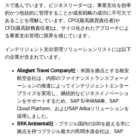
スで進んでいます。ビジネスリーダーは、事業支出を効率
的かつ包括的に管理することが成長戦略の成功に不可欠で
あることを理解しています。CPO(最高購買責任者)や
CFO(最高財務責任者)は、サイロ化されたアプローチによ
る事業支出管理に限界を感じています」
インテリジェント支出管理ソリューションリストには以下
の企業が含まれています。
Allegiant Travel Company
社
：米国を拠点とする格安
航空会社は、内部のファイナンストランスフォーメ
ーションの推進によってインテリジェントエンター
プライズを実現し、継続的なビジネスイノベーショ
ンをサポートするため、SAP S/4HANA®、SAP
Cloud Platform、およびSAP Aribaソリューションを
採用しました。
BRK Ambiental
社
：ブラジル国内の100を超える市に
拠点を持つブラジル最大の民間水道会社は、SAP