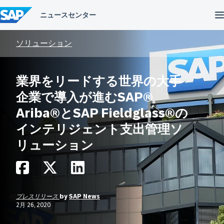
コ
ン
テ
ン
ツ
ソリューション
へ
ス
キ
業界をリードする世界の大手
ッ
プ
企業で導入が進むSAP®
Ariba®とSAP Fieldglass®の
インテリジェント支出管理ソ
リューション
プレスリリース
by
SAP News
2月 26, 2020