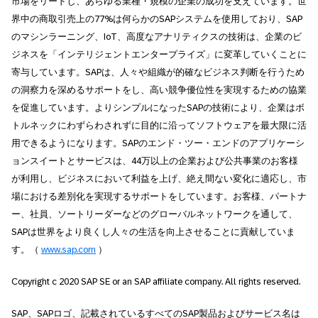
市場をリードし、あらゆる業種・規模の企業の成功を支えています。世
界中の商取引売上の77%は何らかのSAPシステムを使用しており、SAP
のマシンラーニング、IoT、高度なアナリティクスの技術は、企業のビ
ジネスを「インテリジェントエンタープライズ」に変革していくことに
寄与しています。SAPは、人々や組織が的確なビジネス判断を行うため
の洞察力を深めるサポートをし、高い競争優位性を実現するための協業
を促進しています。よりシンプルになったSAPの技術により、企業はボ
トルネックにわずらわされずに目的に沿ってソフトウェアを最大限に活
用できるようになります。SAPのエンド・ツー・エンドのアプリケーシ
ョンスイートとサービスは、44万以上の企業および公共事業のお客様
が利用し、ビジネスにおいて利益を上げ、絶え間ない変化に適応し、市
場における差別化を実現するサポートをしています。お客様、パートナ
ー、社員、ソートリーダーなどのグローバルネットワークを通して、
SAPは世界をより良くし人々の生活を向上させることに貢献していま
す。（
www.sap.com
）
Copyright c 2020 SAP SE or an SAP affiliate company. All rights reserved.
SAP、SAPロゴ、記載されているすべてのSAP製品およびサービス名は