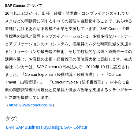
SAP Concur について
20 年以上にわたり、出張・経費・請求書・コンプライアンスそしてリ
スクなどの間接費に関するすべての管理を自動化することで、あらゆる
業種におけるあらゆる規模の企業を支援しています。SAP Concur の世
界標準の知見と業界トップのイノベーションは、多種多様なパートナー
とアプリケーションのエコシステム、従業員のムダな時間削減を支援す
るソリューションや最先端の技術、そして包括的な出張・経費データの
活用を通じ、お客様の出張・経費管理の価値最大化に貢献します。株式
会社コンカーは、SAP Concur の日本法人で、2010 年 10 月に設立され
ました。『Concur Expense（経費精算・経費管理）』・『Concur
Travel（出張管理）』・『Concur Invoice（請求書管理）』を中心に企
業の間接費管理の高度化と従業員の働き方改革を支援するクラウドサー
ビス群を提供しています。
（
https://www.concur.co.jp/
）
タグ:
ERP
SAP Business ByDesign
SAP Concur