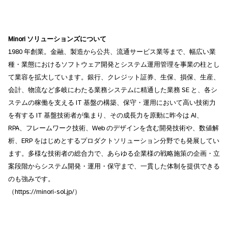
Minori ソリューションズについて
1980 年創業。金融、製造から公共、流通サービス業等まで、幅広い業
種・業態におけるソフトウェア開発とシステム運用管理を事業の柱とし
て業容を拡大しています。銀行、クレジット証券、生保、損保、生産、
会計、物流など多岐にわたる業務システムに精通した業務 SE と、各シ
ステムの稼働を支える IT 基盤の構築、保守・運用において高い技術力
を有する IT 基盤技術者が集まり、その成長力を原動に昨今は AI、
RPA、フレームワーク技術、Web のデザインを含む開発技術や、数値解
析、ERP をはじめとするプロダクトソリューション分野でも発展してい
ます。多様な技術者の総合力で、あらゆる企業様の戦略施策の企画・立
案段階からシステム開発・運用・保守まで、一貫した体制を提供できる
のも強みです。
（https://minori-sol.jp/）