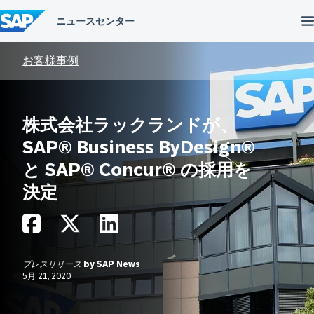
コ
ン
テ
ン
ツ
お客様事例
へ
ス
キ
ッ
株式会社ラックランドが、
プ
SAP® Business ByDesign®
と SAP® Concur® の採用を
決定
プレスリリース
by
SAP News
5月 21, 2020