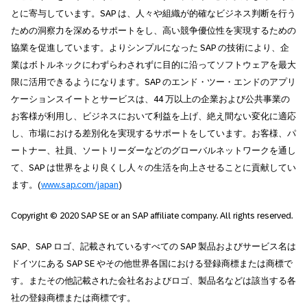
とに寄与しています。SAP は、人々や組織が的確なビジネス判断を行う
ための洞察力を深めるサポートをし、高い競争優位性を実現するための
協業を促進しています。よりシンプルになった SAP の技術により、企
業はボトルネックにわずらわされずに目的に沿ってソフトウェアを最大
限に活用できるようになります。SAP のエンド・ツー・エンドのアプリ
ケーションスイートとサービスは、44 万以上の企業および公共事業の
お客様が利用し、ビジネスにおいて利益を上げ、絶え間ない変化に適応
し、市場における差別化を実現するサポートをしています。お客様、パ
ートナー、社員、ソートリーダーなどのグローバルネットワークを通し
て、SAP は世界をより良くし人々の生活を向上させることに貢献してい
ます。(
www.sap.com/japan
)
Copyright © 2020 SAP SE or an SAP affiliate company. All rights reserved.
SAP、SAP ロゴ、記載されているすべての SAP 製品およびサービス名は
ドイツにある SAP SE やその他世界各国における登録商標または商標で
す。またその他記載された会社名およびロゴ、製品名などは該当する各
社の登録商標または商標です。