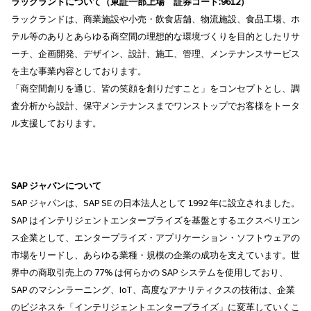
ラックランドについて（東証一部上場 証券コード:9612）
ラックランドは、商業施設や小売・飲食店舗、物流施設、食品工場、ホ
テル等のありとあらゆる商空間の理想的な環境づくりを目的としたリサ
ーチ、企画開発、デザイン、設計、施工、管理、メンテナンスサービス
を主な事業内容としております。
「商空間創りを通じ、皆の笑顔を創りだすこと」をコンセプトとし、調
査分析から設計、保守メンテナンスまでワンストップでお客様をトータ
ル支援しております。
SAP ジャパンについて
SAP ジャパンは、SAP SE の日本法人として 1992 年に設立されました。
SAP はインテリジェントエンタープライズを基盤とするエクスペリエン
ス企業として、エンタープライズ・アプリケーション・ソフトウェアの
市場をリードし、あらゆる業種・規模の企業の成功を支えています。世
界中の商取引売上の 77% は何らかの SAP システムを使用しており、
SAP のマシンラーニング、IoT、高度なアナリティクスの技術は、企業
のビジネスを「インテリジェントエンタープライズ」に変革していくこ