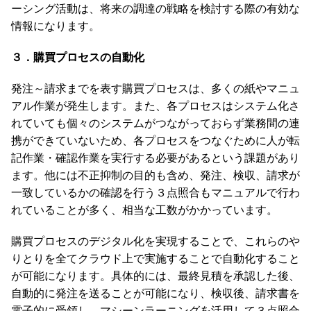
ーシング活動は、将来の調達の戦略を検討する際の有効な
情報になります。
３．購買プロセスの自動化
発注～請求までを表す購買プロセスは、多くの紙やマニュ
アル作業が発生します。また、各プロセスはシステム化さ
れていても個々のシステムがつながっておらず業務間の連
携ができていないため、各プロセスをつなぐために人が転
記作業・確認作業を実行する必要があるという課題があり
ます。他には不正抑制の目的も含め、発注、検収、請求が
一致しているかの確認を行う３点照合もマニュアルで行わ
れていることが多く、相当な工数がかかっています。
購買プロセスのデジタル化を実現することで、これらのや
りとりを全てクラウド上で実施することで自動化すること
が可能になります。具体的には、最終見積を承認した後、
自動的に発注を送ることが可能になり、検収後、請求書を
電子的に受領し、マシーンラーニングを活用して３点照合