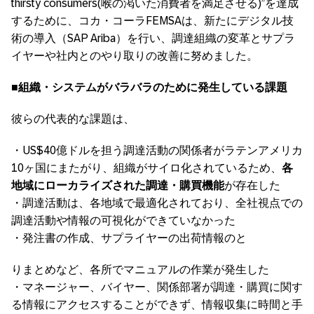
thirsty consumers(喉の渇いた消費者を満足させる)”を達成
するために、コカ・コーラFEMSAは、新たにデジタル技
術の導入（SAP Ariba）を行い、調達組織の変革とサプラ
イヤーや社内とのやり取りの改善に努めました。
■組織・システムがバラバラのために発生している課題
彼らの代表的な課題は、
・US$40億ドルを担う調達活動の関係者がラテンアメリカ
10ヶ国にまたがり、組織がサイロ化されているため、
各
地域にローカライズされた調達・購買機能
が存在した
・調達活動は、各地域で最適化されており、全社視点での
調達活動や情報の可視化ができていなかった
・発注書の作成、サプライヤーの出荷情報のと
りまとめなど、各所でマニュアルの作業が発生した
・マネージャー、バイヤー、関係部署が調達・購買に関す
る情報にアクセスすることができず、情報収集に時間と手