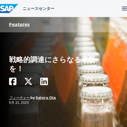
コ
ン
テ
ン
ツ
Features
へ
ス
キ
ッ
プ
戦略的調達にさらなる革新
を！
フィーチャー
by
Satoru Ota
6月 21, 2020