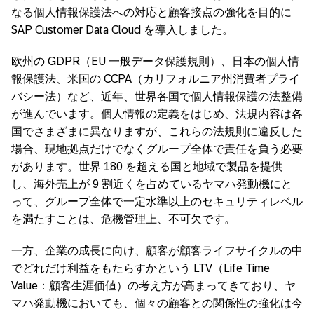
なる個人情報保護法への対応と顧客接点の強化を目的に
SAP Customer Data Cloud を導入しました。
欧州の GDPR（EU 一般データ保護規則）、日本の個人情
報保護法、米国の CCPA（カリフォルニア州消費者プライ
バシー法）など、近年、世界各国で個人情報保護の法整備
が進んでいます。個人情報の定義をはじめ、法規内容は各
国でさまざまに異なりますが、これらの法規則に違反した
場合、現地拠点だけでなくグループ全体で責任を負う必要
があります。世界 180 を超える国と地域で製品を提供
し、海外売上が 9 割近くを占めているヤマハ発動機にと
って、グループ全体で一定水準以上のセキュリティレベル
を満たすことは、危機管理上、不可欠です。
一方、企業の成長に向け、顧客が顧客ライフサイクルの中
でどれだけ利益をもたらすかという LTV（Life Time
Value：顧客生涯価値）の考え方が高まってきており、ヤ
マハ発動機においても、個々の顧客との関係性の強化は今