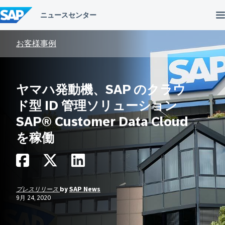
コ
ン
テ
ン
ツ
お客様事例
へ
ス
キ
ッ
ヤマハ発動機、SAP のクラウ
プ
ド型 ID 管理ソリューション
SAP® Customer Data Cloud
を稼働
プレスリリース
by
SAP News
9月 24, 2020