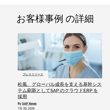
お客様事例 の詳細
プレスリリース
松風、グローバル成長を支える基幹シス
テム刷新としてSAP のクラウドERP を
採用
by
SAP News
7月 30, 2026