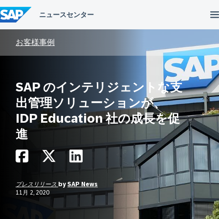
コ
ン
テ
ン
ツ
お客様事例
へ
ス
キ
ッ
SAP のインテリジェントな支
プ
出管理ソリューションが、
IDP Education 社の成長を促
進
プレスリリース
by
SAP News
11月 2, 2020