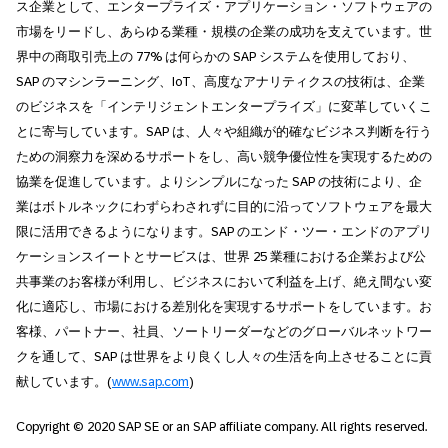
ス企業として、エンタープライズ・アプリケーション・ソフトウェアの
市場をリードし、あらゆる業種・規模の企業の成功を支えています。世
界中の商取引売上の 77% は何らかの SAP システムを使用しており、
SAP のマシンラーニング、IoT、高度なアナリティクスの技術は、企業
のビジネスを「インテリジェントエンタープライズ」に変革していくこ
とに寄与しています。SAP は、人々や組織が的確なビジネス判断を行う
ための洞察力を深めるサポートをし、高い競争優位性を実現するための
協業を促進しています。よりシンプルになった SAP の技術により、企
業はボトルネックにわずらわされずに目的に沿ってソフトウェアを最大
限に活用できるようになります。SAP のエンド・ツー・エンドのアプリ
ケーションスイートとサービスは、世界 25 業種における企業および公
共事業のお客様が利用し、ビジネスにおいて利益を上げ、絶え間ない変
化に適応し、市場における差別化を実現するサポートをしています。お
客様、パートナー、社員、ソートリーダーなどのグローバルネットワー
クを通して、SAP は世界をより良くし人々の生活を向上させることに貢
献しています。(
www.sap.com
)
Copyright © 2020 SAP SE or an SAP affiliate company. All rights reserved.