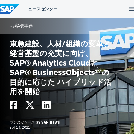
コ
ン
テ
ン
ツ
お客様事例
へ
ス
東急建設、人材/組織の変革と
キ
ッ
経営基盤の充実に向け、
プ
SAP® Analytics Cloudと
SAP® BusinessObjects™の
目的に応じた ハイブリッド活
用を開始
プレスリリース
by
SAP News
2月 19, 2021