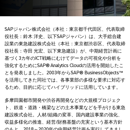
SAPジャパン株式会社（本社：東京都千代田区、代表取締
役社長：鈴木 洋史、以下SAPジャパン）は、大手総合建
設業の東急建設株式会社（本社：東京都渋谷区、代表取締
役社長：寺田 光宏、以下東急建設）が、中期経営計画に
基づく3カ年のICT戦略にむけてデータの可視化や分析を
強化するためにSAP® Analytics Cloudの活用を開始したこ
とを発表しました。2003年からSAP® BusinessObjects™
を活用してきた同社では、各事業部の多様な要求に対応す
るため、目的に応じてハイブリッドに活用しています。
多摩田園都市開発や渋谷再開発などの大規模プロジェク
ト、鉄道・道路・橋梁などの土木事業などを手がける東急
建設株式会社。人材/組織の変革、国内建設事業の強化、
収益多様化の推進、経営/財務基盤の充実という基本方針
のもと、2018～2020年の中期経営計画を実行してきまし