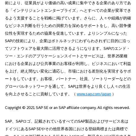
術により、従業員がより価値の高い成果に集中できる企業のあり方であ
る「インテリジェントエンタープライズ」へとすべての企業が変革でき
るよう支援することを戦略に掲げています。さらに、人々や組織が的確
なビジネス判断を行うための洞察力を深めるサポートをし、高い競争優
位性を実現するための協業を促進しています。よりシンプルになった
SAPの技術により、企業はボトルネックにわずらわされずに目的に沿っ
てソフトウェアを最大限に活用できるようになります。SAPのエンド・
ツー・エンドのアプリケーションスイートとサービスは、世界25業種
における企業および公共事業のお客様が利用し、ビジネスにおいて利益
を上げ、絶え間ない変化に適応し、市場における差別化を実現するサポ
ートをしています。お客様、パートナー、社員、ソートリーダーなどの
グローバルネットワークを通して、SAPは世界をより良くし人々の生活
を向上させることに貢献しています。（
www.sap.com/japan
）
Copyright © 2021 SAP SE or an SAP affiliate company. All rights reserved.
SAP、SAPロゴ、記載されているすべてのSAP製品およびサービス名は
ドイツにあるSAP SEやその他世界各国における登録商標または商標で