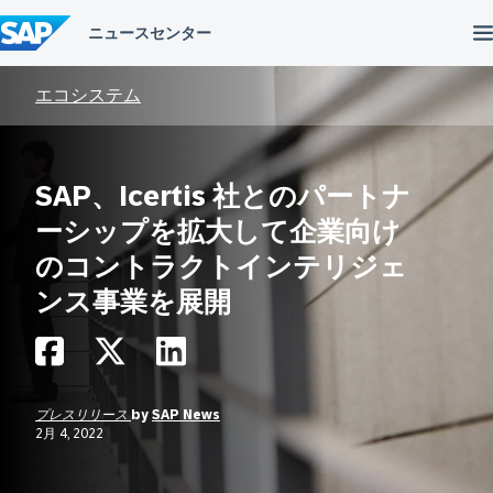
コ
ン
テ
ン
ツ
エコシステム
へ
ス
キ
ッ
SAP、Icertis 社とのパートナ
プ
ーシップを拡大して企業向け
のコントラクトインテリジェ
ンス事業を展開
プレスリリース
by
SAP News
2月 4, 2022