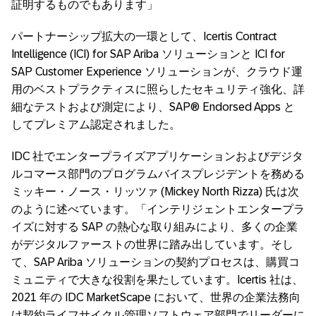
証明するものでもあります」
パートナーシップ拡大の一環として、Icertis Contract
Intelligence (ICI) for SAP Ariba ソリューションと ICI for
SAP Customer Experience ソリューションが、クラウド運
用のベストプラクティスに照らしたセキュリティ強化、詳
細なテストおよび測定により、SAP® Endorsed Apps と
してプレミアム認定されました。
IDC 社でエンタープライズアプリケーションおよびデジタ
ルコマース部門のプログラムバイスプレジデントを務める
ミッキー・ノース・リッツァ (Mickey North Rizza) 氏は次
のように述べています。「インテリジェントエンタープラ
イズに対する SAP の熱心な取り組みにより、多くの企業
がデジタルファーストの世界に踏み出しています。そし
て、SAP Ariba ソリューションの契約プロセスは、購買コ
ミュニティで大きな役割を果たしています。Icertis 社は、
2021 年の IDC MarketScape において、世界の企業法務向
け契約ライフサイクル管理ソフトウェア部門でリーダーに