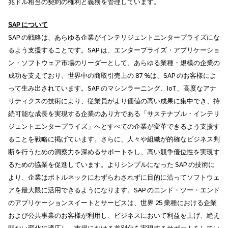
兆ドル相当の契約の権利と義務を管理しています。
SAP
について
SAP の戦略は、あらゆる企業がインテリジェントエンタープライズにな
るよう支援することです。SAP は、エンタープライズ・アプリケーショ
ン・ソフトウェア市場のリーダーとして、あらゆる業種・規模の企業の
成功を支えており、世界中の商取引売上の 87 %は、SAP のお客様によ
って生み出されています。SAP のマシンラーニング、IoT、高度なアナ
リティクスの技術により、従業員がより価値の高い成果に集中でき、持
続可能な成長を実現する企業のあり方である「サステナブル・インテリ
ジェントエンタープライズ」へとすべての企業が変革できるよう支援す
ることを戦略に掲げています。さらに、人々や組織が的確なビジネス判
断を行うための洞察力を深めるサポートをし、高い競争優位性を実現す
るための協業を促進しています。よりシンプルになった SAP の技術に
より、企業はボトルネックにわずらわされずに目的に沿ってソフトウェ
アを最大限に活用できるようになります。SAP のエンド・ツー・エンド
のアプリケーションスイートとサービスは、世界 25 業種における企業
および公共事業のお客様が利用し、ビジネスにおいて利益を上げ、絶え