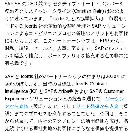
SAP SE の CEO 兼エグゼクティブ・ボード・メンバーを
務めるクリスチャン・クライン (Christian Klein) は次のよ
うに述べています。「Icertis 社との協業拡大は、市場をリ
ードする Icertis 社の革新的な契約管理と SAP ソリューシ
ョンによるコアビジネスプロセス管理のメリットをお客様
にもたらします。このパートナーシップは、ERP から、
財務、調達、セールス、人事に至るまで、SAP のシステ
ムを幅広く補完し、ポートフォリオを拡充する点で非常に
有意義です」
SAP と Icertis 社のパートナーシップの始まりは2020年に
さかのぼります。当時の目標は、Icertis Contract
Intelligence (ICI) と SAP® Ariba® および SAP® Customer
Experience ソリューションとの統合を通じて、
ソーシン
グから支払
（英語）まで、そして
リード発掘から入金
（英
語）までのプロセスを変革することでした。今回は、そこ
から発展して、両社のテクノロジーの活用範囲を広げ、増
え続けている両社共通のお客様にさらなる価値を提供する