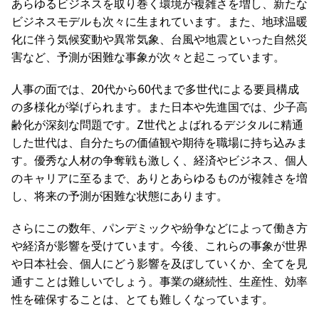
あらゆるビジネスを取り巻く環境が複雑さを増し、新たな
ビジネスモデルも次々に生まれています。また、地球温暖
化に伴う気候変動や異常気象、台風や地震といった自然災
害など、予測が困難な事象が次々と起こっています。
人事の面では、20代から60代まで多世代による要員構成
の多様化が挙げられます。また日本や先進国では、少子高
齢化が深刻な問題です。Z世代とよばれるデジタルに精通
した世代は、自分たちの価値観や期待を職場に持ち込みま
す。優秀な人材の争奪戦も激しく、経済やビジネス、個人
のキャリアに至るまで、ありとあらゆるものが複雑さを増
し、将来の予測が困難な状態にあります。
さらにこの数年、パンデミックや紛争などによって働き方
や経済が影響を受けています。今後、これらの事象が世界
や日本社会、個人にどう影響を及ぼしていくか、全てを見
通すことは難しいでしょう。事業の継続性、生産性、効率
性を確保することは、とても難しくなっています。