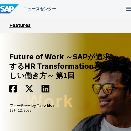
コ
ン
テ
ン
ツ
Features
へ
ス
キ
ッ
プ
Future of Work ～SAPが追求
するHR Transformationと新
しい働き方～ 第1回
フィーチャー
by
Taro Mori
12月 12, 2022