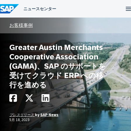
コ
ン
テ
ン
ツ
お客様事例
へ
ス
キ
Greater Austin Merchants
ッ
プ
Cooperative Association
(GAMA)、SAP のサポートを
受けてクラウド ERP への移
行を進める
プレスリリース
by
SAP News
5月 18, 2023