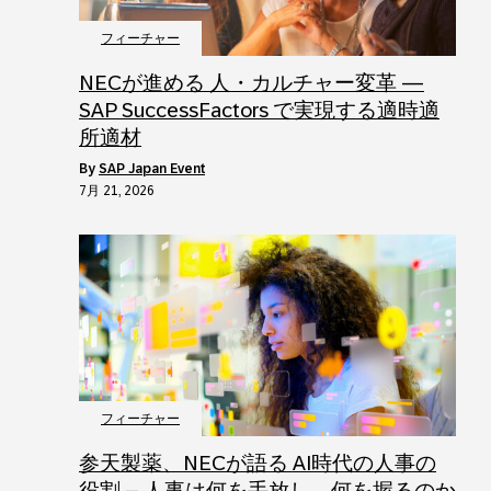
フィーチャー
NECが進める 人・カルチャー変革 ―
SAP SuccessFactors で実現する適時適
所適材
by
SAP Japan Event
7月 21, 2026
フィーチャー
参天製薬、NECが語る AI時代の人事の
役割 – 人事は何を手放し、何を握るのか