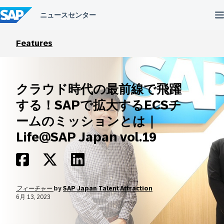
コ
ン
テ
ン
ツ
Features
へ
ス
キ
ッ
クラウド時代の最前線で飛躍
プ
する！SAPで拡大するECSチ
ームのミッションとは｜
Life@SAP Japan vol.19
フィーチャー
by
SAP Japan Talent Attraction
6月 13, 2023