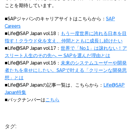
ことを期待しています。
■SAPジャパンのキャリアサイトはこちらから：
SAP
Careers
■Life@SAP Japan vol.18：
もう一度世界に誇れる日本を目
指す！クラウド化を支え、仲間とともに成長し続けたい
■Life@SAP Japan vol.17：
世界で「No.1」は譲れない！ア
スリート人生のその先へ ー SAPを選んだ理由とは
■Life@SAP Japan vol.16：
未来のシステムユーザーや開発
者たちを幸せにしたい。SAPで叶える「クリーンな開発思
想」とは
■Life@SAP Japanの記事一覧は、こちらから：
Life@SAP
Japan特集
■バックナンバーは
こちら
タグ: