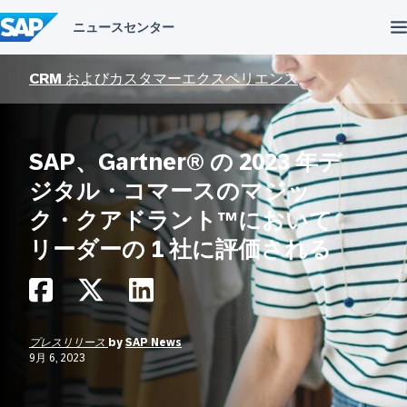
コ
ン
テ
ン
ツ
CRM およびカスタマーエクスペリエンス
へ
ス
キ
ッ
SAP、Gartner® の 2023 年デ
プ
ジタル・コマースのマジッ
ク・クアドラント™において
リーダーの 1 社に評価される
プレスリリース
by
SAP News
9月 6, 2023