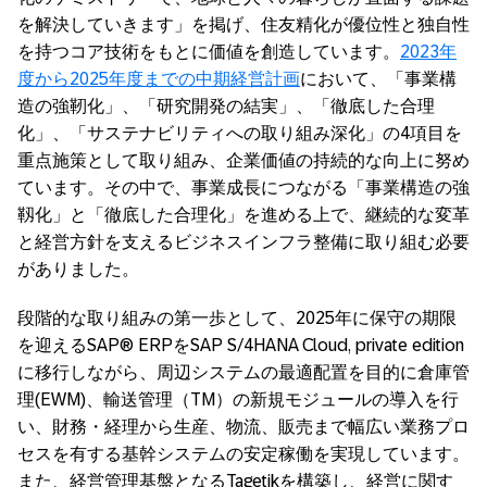
を解決していきます」を掲げ、住友精化が優位性と独自性
を持つコア技術をもとに価値を創造しています。
2023年
度から2025年度までの中期経営計画
において、「事業構
造の強靭化」、「研究開発の結実」、「徹底した合理
化」、「サステナビリティへの取り組み深化」の4項目を
重点施策として取り組み、企業価値の持続的な向上に努め
ています。その中で、事業成長につながる「事業構造の強
靱化」と「徹底した合理化」を進める上で、継続的な変革
と経営方針を支えるビジネスインフラ整備に取り組む必要
がありました。
段階的な取り組みの第一歩として、2025年に保守の期限
を迎えるSAP® ERPをSAP S/4HANA Cloud, private edition
に移行しながら、周辺システムの最適配置を目的に倉庫管
理(EWM)、輸送管理（TM）の新規モジュールの導入を行
い、財務・経理から生産、物流、販売まで幅広い業務プロ
セスを有する基幹システムの安定稼働を実現しています。
また、経営管理基盤となるTagetikを構築し、経営に関す