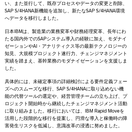
い、また並行して、既存プロセスやデータの変更と削除、
SAP S/4HANA新機能を追加し、新たなSAP S/4HANA環境
へデータを移行しました。
日本IBMは、製造業の業務変革や財務経理変革、長年にわ
たる国内外でのSAPシステム導入の経験に加え、モダナイ
ゼーションやAI・アナリティクス等の最新テクノロジーの
知見、大規模プロジェクト遂行力、チェンジマネジメント
実績を踏まえ、基幹業務のモダナイゼーションを支援しま
した。
具体的には、未確定事項の詳細検討による要件定義フェー
ズへのスムーズな移行、SAP S/4HANAに取り込めない機
能の代替ツールの選定や、経営管理チームの立ち上げ、プ
ロジェクト開始時から継続したチェンジマネジメント活動
に取り組みました。移行においては、IBM Rapid Moveを
活用した段階的な移行を提案し、円滑な導入と稼働時の障
害発生リスクを低減し、意識改革の浸透に努めました。