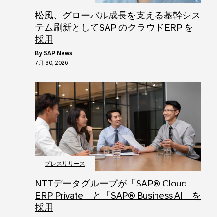
松風、グローバル成長を支える基幹シス
テム刷新としてSAP のクラウドERP を
採用
by
SAP News
7月 30, 2026
プレスリリース
NTTデータグループが「SAP® Cloud
ERP Private」と「SAP® Business AI」を
採用