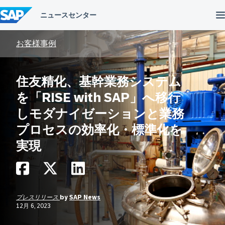
コ
ン
テ
ン
ツ
お客様事例
へ
ス
キ
住友精化、基幹業務システム
ッ
プ
を「RISE with SAP」へ移行
しモダナイゼーションと業務
プロセスの効率化・標準化を
実現
プレスリリース
by
SAP News
12月 6, 2023