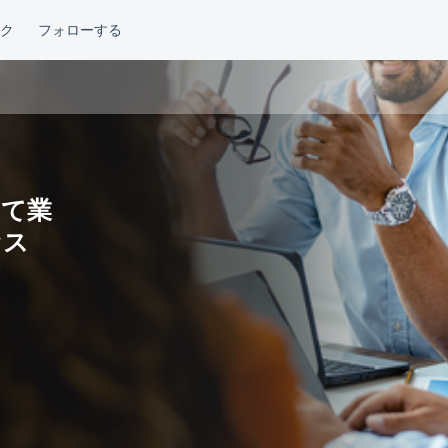
して業
セス