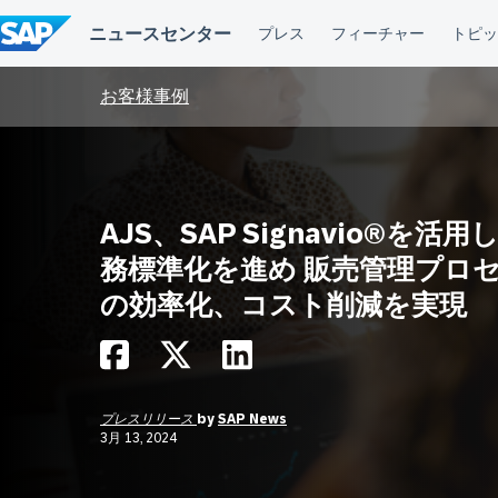
コ
ン
テ
ン
ツ
お客様事例
へ
ス
キ
ッ
プ
AJS、SAP Signavio®を活用
務標準化を進め 販売管理プロ
の効率化、コスト削減を実現
プレスリリース
by
SAP News
3月 13, 2024