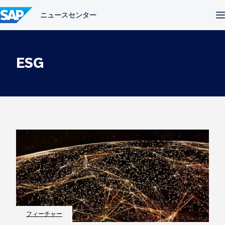
コ
ン
テ
ン
ツ
へ
ESG
ス
キ
ッ
プ
フィーチャー