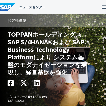
コ
ン
テ
ン
ツ
お客様事例
へ
ス
TOPPANホールディングス、
キ
ッ
SAP S/4HANA®および SAP®
プ
Business Technology
Platformにより システム基
盤のモダナイゼーションを実
現し、経営基盤を強化
プレスリリース
by
SAP News
12月 4, 2023