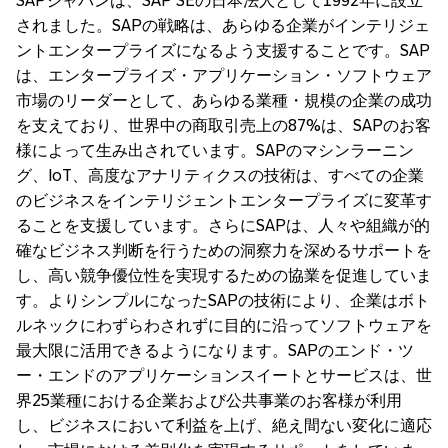
SAPジャパンは、SAP SEの日本法人として1992年に設立
されました。SAPの戦略は、あらゆる企業がインテリジェ
ントエンタープライズになるよう支援することです。SAP
は、エンタープライズ・アプリケーション・ソフトウェア
市場のリーダーとして、あらゆる業種・規模の企業の成功
を支えており、世界中の商取引売上の87%は、SAPのお客
様によって生み出されています。SAPのマシンラーニン
グ、IoT、高度なアナリティクスの技術は、すべての企業
のビジネスをインテリジェントエンタープライズに変革す
ることを支援しています。さらにSAPは、人々や組織が的
確なビジネス判断を行うための洞察力を深めるサポートを
し、高い競争優位性を実現するための協業を促進していま
す。よりシンプルになったSAPの技術により、企業はボト
ルネックにわずらわされずに目的に沿ってソフトウェアを
最大限に活用できるようになります。SAPのエンド・ツ
ー・エンドのアプリケーションスイートとサービスは、世
界25業種における企業および公共事業のお客様が利用
し、ビジネスにおいて利益を上げ、絶え間ない変化に適応