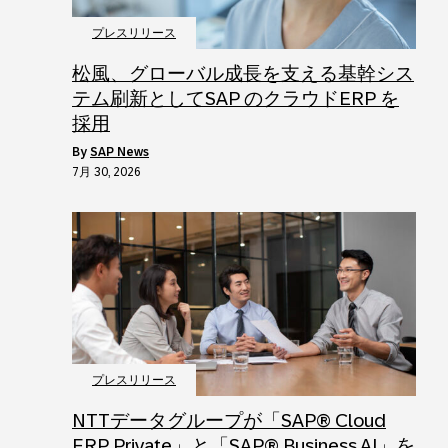
プレスリリース
松風、グローバル成長を支える基幹シス
テム刷新としてSAP のクラウドERP を
採用
by
SAP News
7月 30, 2026
プレスリリース
NTTデータグループが「SAP® Cloud
ERP Private」と「SAP® Business AI」を