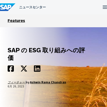
コ
ン
テ
ン
ツ
Features
へ
ス
キ
ッ
プ
SAP の ESG 取り組みへの評
価
フィーチャー
by
Ashwin Rama Chandran
6月 26, 2023