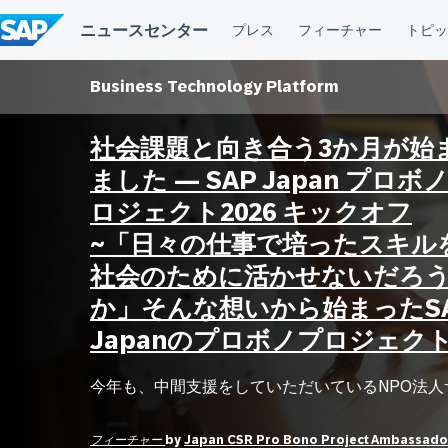
コ
ン
テ
ン
ツ
Business Technology Platform
へ
ス
キ
社会課題と向き合う3か月が始
ッ
ました ― SAP Japan プロボ
プ
ロジェクト2026 キックオフ
~「日々の仕事で培ったスキル
社会のために活かせないだろ
か」そんな想いから始まったS
Japanのプロボノプロジェクト
今年も、中間支援をしていただいているNPO法人サー
フィーチャー
by
Japan CSR Pro Bono Project Ambassado