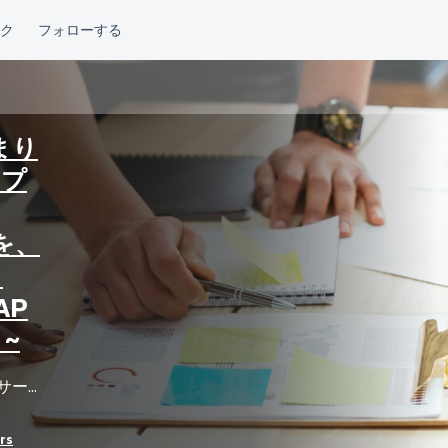
まり
ノプ
を、
う
AP
~
...
rs