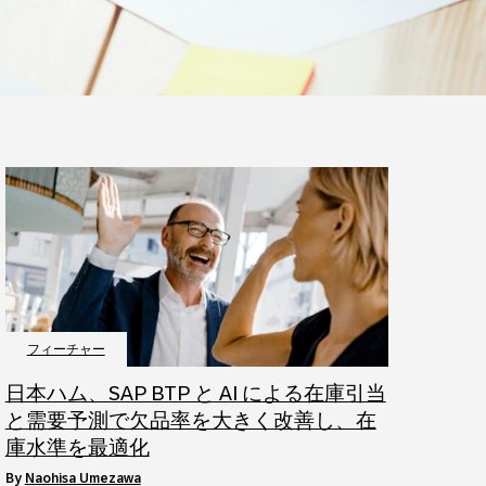
フィーチャー
日本ハム、SAP BTP と AI による在庫引当
と需要予測で欠品率を大きく改善し、在
庫水準を最適化
by
Naohisa Umezawa