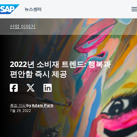
컨
텐
츠
건
너
산업 이야기
뛰
기
2022년 소비재 트렌드: 행복과
편안함 즉시 제공
특집 기사
by
Adam Park
7월 29, 2022