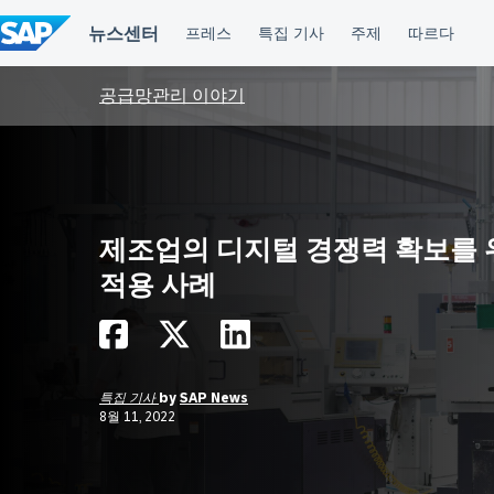
컨
텐
츠
건
너
공급망관리 이야기
뛰
기
제조업의 디지털 경쟁력 확보를 
적용 사례
특집 기사
by
SAP News
8월 11, 2022